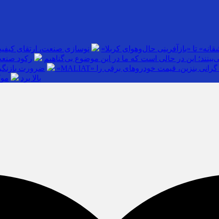
انه» تا «بازآفرینی حال‌وهوای کربلا»
نوسازی صنعت، ارتقای کیفی
بینند؛ این در حالی است که ما در این موضوع بی‌گناهیم
رکود صنعت
گرانی بنزین، قیمت خودروهای برقی را
ضرورت بازنگری
بالا برد
موک