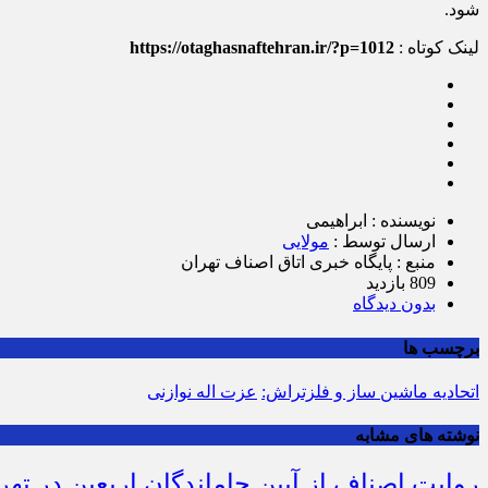
شود.
لینک کوتاه :
https://otaghasnaftehran.ir/?p=1012
نویسنده : ابراهیمی
ارسال توسط :
مولایی
منبع : پایگاه خبری اتاق اصناف تهران
809 بازدید
بدون دیدگاه
برچسب ها
اتحادیه ماشین ساز و فلزتراش:
عزت اله نوازنی
نوشته های مشابه
روایت اصناف از آیین جاماندگان اربعین در تهر