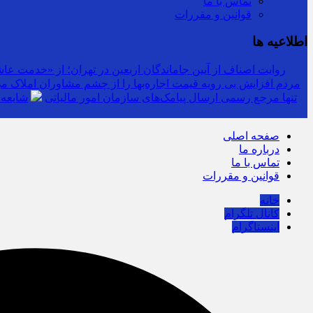
تماس با ما
قوانین و مقررات
اطلاعیه ها
روایت اصناف از آیین جاماندگان اربعین در تهران؛ از «خدمت عاشق
مردم افزایش بی رویه قیمت اجاره‌بها را از چشم مشاوران املاک می‌
سرشماره «MALIAT» تنها مرجع رسمی ارسال پیامک‌های سازمان امور مالیاتی
شایعه 
صفحه اصلی
درباره ما
تماس با ما
قوانین و مقررات
خانه
کانال تلگرام
اینستاگرام