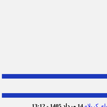
ای کربلا»
14 مرداد 1405 - 13:12