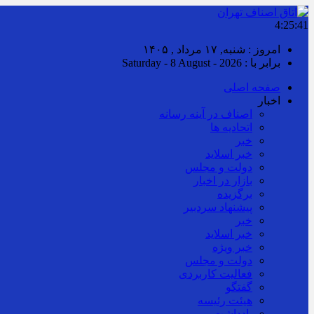
4:25:42
امروز : شنبه, ۱۷ مرداد , ۱۴۰۵
برابر با : Saturday - 8 August - 2026
صفحه اصلی
اخبار
اصناف در آینه رسانه
اتحادیه ها
خبر
خبر اسلايد
دولت و مجلس
بازار در اخبار
برگزیده
پیشنهاد سردبیر
خبر
خبر اسلايد
خبر ویژه
دولت و مجلس
فعالیت کاربردی
گفتگو
هیئت رئیسه
یادداشت