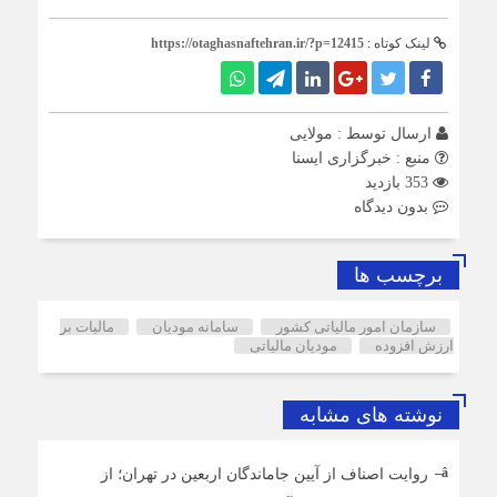
لینک کوتاه :
https://otaghasnaftehran.ir/?p=12415
ارسال توسط :
مولایی
منبع : خبرگزاری ایسنا
353 بازدید
بدون دیدگاه
برچسب ها
سازمان امور مالیاتی کشور
سامانه مودیان
مالیات بر
ارزش افزوده‌
مودیان مالیاتی
نوشته های مشابه
روایت اصناف از آیین جاماندگان اربعین در تهران؛ از