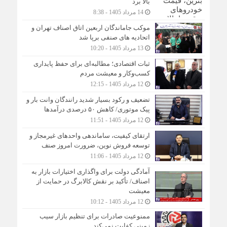
بالا برد
14 مرداد 1405 - 8:38
موکب جاماندگان اربعین اتاق اصناف تهران و
اتحادیه های صنفی برپا شد
13 مرداد 1405 - 10:20
ثبات اقتصادی؛ مطالبه‌ای برای حفظ پایداری
کسب‌وکار و معیشت مردم
12 مرداد 1405 - 12:15
تضعیف و رکود بسیار شدید رانندگان وانت بار و
پیک موتوری/ کاهش ۵۰ درصدی درآمدها
12 مرداد 1405 - 11:51
ارتقای کیفیت، ساماندهی واحدهای غیرمجاز و
توسعه فروش نوین، ضرورت امروز صنف
12 مرداد 1405 - 11:06
آمادگی دولت برای واگذاری اختیارات بازار به
اصناف/ تأکید بر نقش کالابرگ در حمایت از
معیشت
12 مرداد 1405 - 10:12
ممنوعیت صادرات برای تنظیم بازار سیب
زمینی کفایت نمی‌کند