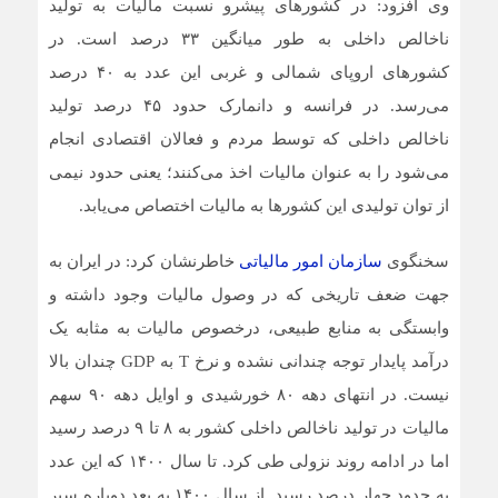
وی افزود: در کشورهای پیشرو نسبت مالیات به تولید
ناخالص داخلی به طور میانگین ۳۳ درصد است. در
کشورهای اروپای شمالی و غربی این عدد به ۴۰ درصد
می‌رسد. در فرانسه و دانمارک حدود ۴۵ درصد تولید
ناخالص داخلی که توسط مردم و فعالان اقتصادی انجام
می‌شود را به عنوان مالیات اخذ می‌کنند؛ یعنی حدود نیمی
از توان تولیدی این کشورها به مالیات اختصاص می‌یابد.
سخنگوی
سازمان امور مالیاتی
خاطرنشان کرد: در ایران به
جهت ضعف تاریخی که در وصول مالیات وجود داشته و
وابستگی به منابع طبیعی، درخصوص مالیات به مثابه یک
درآمد پایدار توجه چندانی نشده و نرخ T به GDP چندان بالا
نیست. در انتهای دهه ۸۰ خورشیدی و اوایل دهه ۹۰ سهم
مالیات در تولید ناخالص داخلی کشور به ۸ تا ۹ درصد رسید
اما در ادامه روند نزولی طی کرد. تا سال ۱۴۰۰ که این عدد
به حدود چهار درصد رسید. از سال ۱۴۰۰ به بعد دوباره سیر