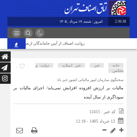
2:36:39
برابر با : Saturday - 8 August - 2026
روایت اصناف از آیین جاماندگان اربعین در تهران؛ از «خدمت 
خانه
خبر
خبر اسلايد
دولت و
7
مجلس
سخنگوی سازمان امور مالیاتی کشور خبر داد:
مالیات بر ارزش افزوده افزایش نمی‌یابد/ اجرای مالیات بر
سوداگری از سال آینده
کد خبر : 12415
12 خرداد 1405 - 12:18