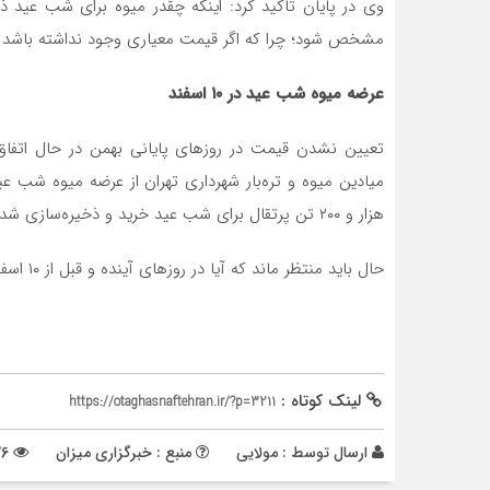
وی در پایان تاکید کرد: اینکه چقدر میوه برای شب عید 
مشخص شود؛ چرا که اگر قیمت معیاری وجود نداشته باشد م
عرضه میوه شب عید در
۱۰
اسفند
تعیین نشدن قیمت در روز‌های پایانی بهمن در حال اتفا
هزار و ۲۰۰ تن پرتقال برای شب عید خرید و ذخیره‌سازی شده است.
حال باید منتظر ماند که آیا در روز‌های آینده و قبل از ۱۰ اسفند قیمت میوه شب عید مصوب و اعلام می‌شود یا نه؟
لینک کوتاه :
https://otaghasnaftehran.ir/?p=3211
ارسال توسط :
مولایی
منبع : خبرگزاری میزان
726 بازدید