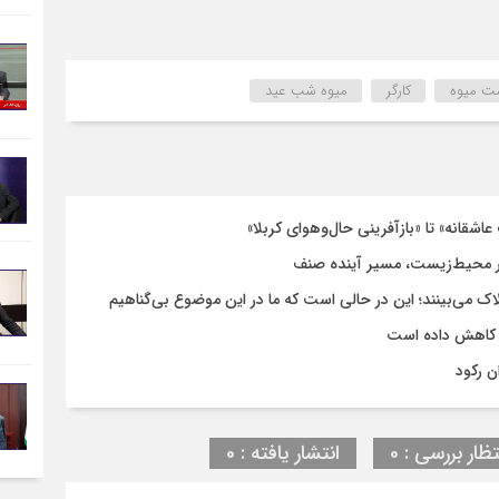
ت میوه
کارگر
میوه شب عید
اشقانه» تا «بازآفرینی حال‌وهوای کربلا»
 محیط‌زیست، مسیر آینده صنف
لاک می‌بینند؛ این در حالی است که ما در این موضوع بی‌گناهیم
 کاهش داده است
ن رکود
تظار بررسی : 0
انتشار یافته : 0