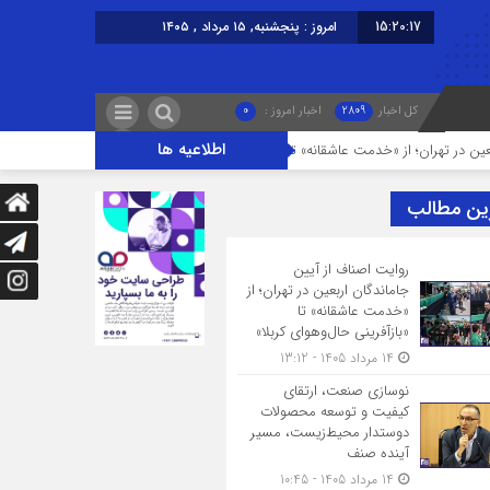
15:20:18
امروز : پنجشنبه, ۱۵ مرداد , ۱۴۰۵
کل اخبار
2809
اخبار امروز :
0
اطلاعیه ها
ن؛ از «خدمت عاشقانه» تا «بازآفرینی حال‌وهوای کربلا»
نوسازی صنعت، ارتقای 
ین مطالب
روایت اصناف از آیین
جاماندگان اربعین در تهران؛ از
«خدمت عاشقانه» تا
«بازآفرینی حال‌وهوای کربلا»
14 مرداد 1405 - 13:12
نوسازی صنعت، ارتقای
کیفیت و توسعه محصولات
دوستدار محیط‌زیست، مسیر
آینده صنف
14 مرداد 1405 - 10:45