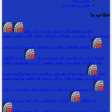
تماس با ما
قوانین و مقررات
اطلاعیه ها
اجلاس ماهانه اتاق اصناف تهران برگزار شد
خودتحریمی از مهم‌ترین مشکلات اصناف/ عینک کالای لوکس نیست
اصلاح غلط‌های املایی در تابلوهای شهری الزامی است/
پاسداری از زبان فارسی یک مسئولیت ملی
توزیع کالاهای
اساسی ۳ برابر تقاضاست/ نظارت‎های ناعادلانه منتج به نارضایتی
واردکننده، توزیع‎کننده و خرده‎فروش می‎شود
ورود حیوانات
خانگی به رستوران‌ها و مراکز عرضه غذا تخلف بهداشتی است
از تصمیم‌سازی تا نظارت؛ اصناف نقش مؤثرتری در بازار
می‌خواهند
گرانی؛ خشکشویی‌ ها را هم زمین‌گیر کرد/
افزایش ۱۱۰درصدی قیمت شوینده کاهش۴۰درصدی تقاضا