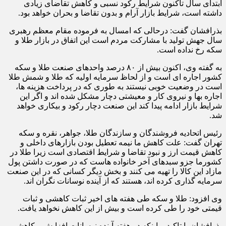
ابتدای سال تاکنون شرایط رکود نسبی و کاهش تقاضای زیادی
داشته است، شرایط بازار آرام و بدون تقاضا و بحران خواهد بود.
بذرافشان گفت: درحالی که امسال به فرموده مقام معظم رهبری
سال جهش تولید با مشارکت مردم است این اتفاق در بازار طلا و
سکه رخ نداده است.
به گفته وی، اکنون بیش از ۸۰ درصد واحدهای صنعت طلا و سکه
کشور اجاره ای است و از لحاظ سرمایه اولیه که طلا و شمش طلا
است در وضعیت خوبی نیستند به طوری که در پرداخت هزینه ها،
اجاره بها و نیروی کار و معیشتی دچار مشکل شده اند و اگر این
شرایط بازار ادامه پیدا کند این صنعت دچار رکود و بیکاری خواهد
شد.
رئیس اتحادیه فروشندگان و سازندگان طلا، جواهر، نقره و سکه
تهران گفت: علت کاهش ما نیمه تعطیل بودن بازارهای داخلی و
کاهش قیمت ارز و نبود تقاضا و شرایط اقتصادی است زیرا طلا در
کشورما جزو سبدهای آخر خانواده هاست که در صورت داشتن پول
مازاد این کالا را تهیه می کنند و بخش دیگر کسانی که در این صنعت
سرمایه گذاری کرده اند، هستند که از آینده نوسانات نگران اند.
وی افزود: طلا و سکه طی هفته های اخیر ثبات کاهشی و ثبات
قیمتی خود را طی کرده است و بیش از این کاهش نخواهد یافت.
بذرافشان با تاکید براینکه در هفته آینده نوسانات افزایش و کاهشی