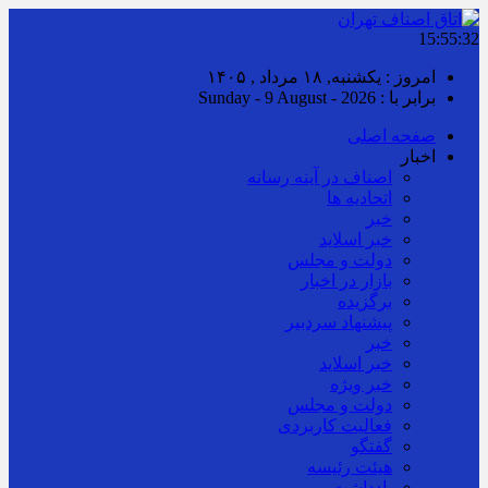
15:55:33
امروز : یکشنبه, ۱۸ مرداد , ۱۴۰۵
برابر با : Sunday - 9 August - 2026
صفحه اصلی
اخبار
اصناف در آینه رسانه
اتحادیه ها
خبر
خبر اسلايد
دولت و مجلس
بازار در اخبار
برگزیده
پیشنهاد سردبیر
خبر
خبر اسلايد
خبر ویژه
دولت و مجلس
فعالیت کاربردی
گفتگو
هیئت رئیسه
یادداشت