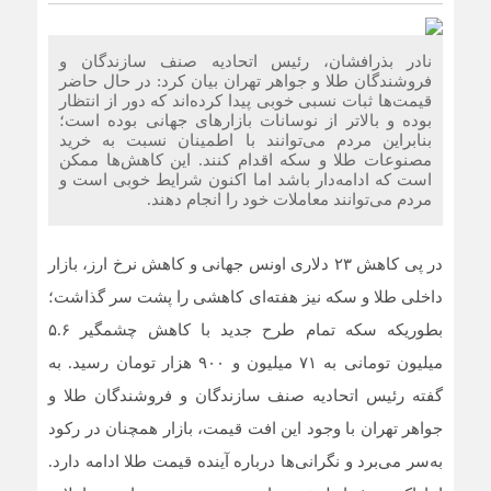
رویکرد قضایی؛ فاصله قیمت سکه طرح قدیم و جدید را کاهش
داد
نادر بذرافشان، رئیس اتحادیه صنف سازندگان و
فروشندگان طلا و جواهر تهران بیان کرد: در حال حاضر
پیام رئیس اتاق اصناف تهران به مناسبت روز خبرنگار
قیمت‌ها ثبات نسبی خوبی پیدا کرده‌اند که دور از انتظار
بوده و بالاتر از نوسانات بازارهای جهانی بوده است؛
بنابراین مردم می‌توانند با اطمینان نسبت به خرید
رئیس اتاق اصناف تهران و مدیرکل تامین اجتماعی شرق تهران
مصنوعات طلا و سکه اقدام کنند. این کاهش‌ها ممکن
است که ادامه‌دار باشد اما اکنون شرایط خوبی است و
بزرگ دیدار کردند
مردم می‌توانند معاملات خود را انجام دهند.
ثبت قیمت کالا و خدمات در سامانه ۱۲۴ الزامی است
در پی کاهش ۲۳ دلاری اونس جهانی و کاهش نرخ ارز، بازار
داخلی طلا و سکه نیز هفته‌ای کاهشی را پشت سر گذاشت؛
بطوریکه سکه تمام طرح جدید با کاهش چشمگیر ۵.۶
میلیون تومانی به ۷۱ میلیون و ۹۰۰ هزار تومان رسید. به
گفته رئیس اتحادیه صنف سازندگان و فروشندگان طلا و
جواهر تهران با وجود این افت قیمت، بازار همچنان در رکود
به‌سر می‌برد و نگرانی‌ها درباره آینده قیمت طلا ادامه دارد.