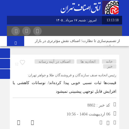
13:13:18
امروز : شنبه, ۱۷ مرداد , ۱۴۰۵
از تصمیم‌سازی تا نظارت؛ اصناف نقش مؤثرتری در بازار
می‌خواهند
خانه
اتحادیه ها
اصناف در آینه رسانه
12
گرانی؛ خشکشویی‌ ها را هم زمین‌گیر کرد/ افزایش ۱۱۰درصدی
خبر
قیمت شوینده کاهش۴۰درصدی تقاضا
رئیس اتحادیه صنف سازندگان و فروشندگان طلا و جواهر تهران:
قیمت‌ها ثبات نسبی خوبی پیدا کرده‌اند/ نوسانات کاهشی یا
اصناف قلب تپنده اقتصاد و تقویت‌کننده وحدت ملی هستند
افزایش قابل توجهی پیش‎بینی نمی‎شود
کد خبر : 8802
فریب قیمت‌های پایین گوشی را نخورید/ حمایت بیشتر از حقوق
06 اردیبهشت 1404 - 10:56
مردم و فعالان قانونمند بازار با افزایش سهم خریدهای رسمی