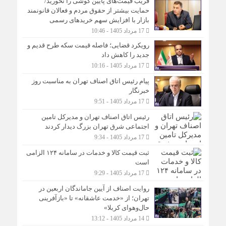
فریب قیمت‌های پایین گوشی را نخورید/
حمایت بیشتر از حقوق مردم و فعالان قانونمند
بازار با افزایش سهم خریدهای رسمی
17 مرداد 1405 - 10:46
رویکرد قضایی؛ فاصله قیمت سکه طرح قدیم و
جدید را کاهش داد
17 مرداد 1405 - 10:16
پیام رئیس اتاق اصناف تهران به مناسبت روز
خبرنگار
17 مرداد 1405 - 9:51
رئیس اتاق اصناف تهران و مدیرکل تامین
اجتماعی شرق تهران بزرگ دیدار کردند
17 مرداد 1405 - 9:34
ثبت قیمت کالا و خدمات در سامانه ۱۲۴ الزامی
است
17 مرداد 1405 - 9:29
روایت اصناف از آیین جاماندگان اربعین در
تهران؛ از «خدمت عاشقانه» تا «بازآفرینی
حال‌وهوای کربلا»
14 مرداد 1405 - 13:12