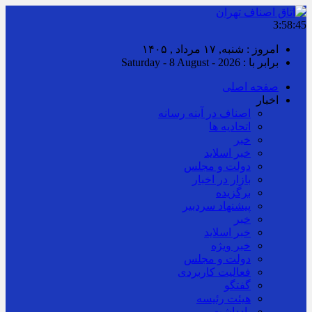
3:58:45
امروز : شنبه, ۱۷ مرداد , ۱۴۰۵
برابر با : Saturday - 8 August - 2026
صفحه اصلی
اخبار
اصناف در آینه رسانه
اتحادیه ها
خبر
خبر اسلايد
دولت و مجلس
بازار در اخبار
برگزیده
پیشنهاد سردبیر
خبر
خبر اسلايد
خبر ویژه
دولت و مجلس
فعالیت کاربردی
گفتگو
هیئت رئیسه
یادداشت