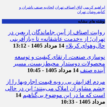
ابراهیم کریمی
اتاق اصناف تهران
اتحادیه صنف ناشران و
کتابفروشان تهران
نوشته های مشابه
روایت اصناف از آیین جاماندگان اربعین در
تهران؛ از «خدمت عاشقانه» تا «بازآفرینی
حال‌وهوای کربلا»
14 مرداد 1405 - 13:12
نوسازی صنعت، ارتقای کیفیت و توسعه
محصولات دوستدار محیط‌زیست، مسیر
آینده صنف
14 مرداد 1405 - 10:45
مردم افزایش بی رویه قیمت اجاره‌بها را از
چشم مشاوران املاک می‌بینند؛ این در حالی
است که ما در این موضوع بی‌گناهیم
14
مرداد 1405 - 10:33