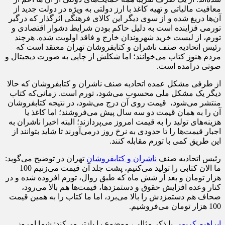
معافیت مالیاتی و تهیه کاغذ با ارز دولتی به ویژه در دولت جدید از
آن‌ها دریغ شده و از سوی دیگر این کالای فرهنگی اثرگذار که درگیر
تورمی فزاینده است به دلیل حاکم بودن شرایط دشوار اقتصادی و
تورم، از لیست خرید شهروندان خارج و فاقد اولویت شده. هرچند
رئیس اتحادیه صنف ناشران و کتابفروشان تهران معتقد است که
مردم هنوز کتاب می‌خوانند؛ اما شکلش از چاپی به صورت دیجیتال و
صوتی درآمده است.
از طرفی مشکل عمده اتحادیه صنف ناشران و کتابفروشان که حالا
دیگر یک مشکل ملی محسوب می‌شود، تورم است. زمانی‌که کتاب
منتشر می‌شود، قیمت روی آن درج می‌شود، در نتیجه کتابفروشان
آن را به همان قیمت دو سه سال پیش می‌فروشند؛ اما کاغذ یا
هزینه‌های تولید را به قیمت امروز می‌پردازند؛ البته اخیرا ناشران به
اجبار قیمت‌ها را تا حدودی به نرخ روز درمی‌آورند تا شاید بتوانند از
این طریق کمی با تورم مقابله کنند.
رئیس اتحادیه صنف
ناشران و کتابفروشان
تهران در توضیح می‌گوید:
ما الان کتابی را تولید می‌کنیم، پشت جلد آن قیمت می‌زنیم 100
هزار تومان و بعد از شش ماه که طبق روال، تورم افزوده شده و در
کنار وعده افزایش حقوق و دستمزدها، قیمت‌ها هم بالا می‌رود،
صحاف هم دستمزدش را بالا می‌برد، اما ما کتاب را به همین قیمت
100 هزار تومان می‌فروشیم.
ابراهیم کریمی
با ذکر مثالی، موضوع را بازتر می‌کند: شما امروز