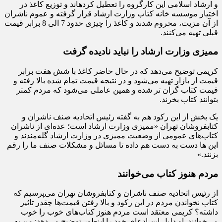
و ارشاد اسلامی این کارگروه را تعطیل کرده‎اند و توزیع کاغذ در
اختیار موسسه خانه کتاب وزارت ارشاد قرار گرفته و عموم ناشران
از آن مزیت، محروم شدند و کاغذ را چیزی حدود 7 الی 8 برابر قیمت
قبلی تهیه می‌کنند.
ممیزی وزارت ارشاد را نباید نادیده گرفت
کریمی توضیح می‌دهد که در حال حاضر کاغذ با شش هفت برابر
قیمت از بازار تهیه می‌شود و در نتیجه قیمت تمام شده بالا رفته و
قیمت کتاب گران تر شده و همین عاملی می‌شود که مردم کمتر
بتوانند کتاب بخرند.
یک بخش از این رکود هم به گفته رئیس اتحادیه صنف ناشران و
کتابفروشان تهران «ممیزی وزارت ارشاد است؛ عده‌ای از ناشران
کتاب‌های عمومی از وضعیت ممیزی در وزارت ارشاد گله‌مندند و
این ها دست به دست هم داده تا مسائل و مشکلات صنف ما را رقم
بزنند.»
مردم هنوز کتاب می‌خوانند
از رئیس اتحادیه صنف ناشران و کتابفروشان تهران می‌پرسیم که
کتاب‌ نخواندن مردم در این رکود و بالا رفتن قیمت‌ها چقدر تاثیر
داشته؟ کریمی معتقد است مردم هنوز کتاب‌های خوب را خوب
می‌خوانند. او دلیل این ادعای خود را اینطور توضیح می‌دهد: من به