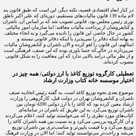
در کنار ابعادِ اقتصادی قضیه، نکته دیگر، این است که طبق قانون بند
لام ماده 139 قانون مالیات‌های مستقیم، دوره‌ای که علی اکبر ناطق
نوری رئیس مجلس بود، قانونی تصویب شد که بر اساس آن، ناشران
و کتابفروشان از پرداخت مالیات معافند؛ اما سازمان امور مالیاتی
کشور در حال حاضر، این قانون را نادیده می‌گیرد و به انحاء مختلف
به بهانه اینکه دفاتر را نمی‌پذیرد یا اینکه دفاتر قانونی نیستند و
امثالهم، این قانون را لغو کرده و الان ناشران و کتابفروشان مالیات
می‌پردازند در حالی‌که حتما باوری بوده که این صنف، فرهنگی است
و از نظر مالی درآمد بالایی ندارد که این معافیت را به شکل قانونی
مصوب کرده‌اند.
تعطیلی کارگروه توزیع کاغذ با ارز دولتی/ همه چیز در
اختیار موسسه خانه کتاب وزارت ارشاد
موضوع بعدی نحوه توزیع کاغذ است. به گفته رئیس اتحادیه صنف
ناشران و کتابفروشان تهران در دولت قبل، کارگروهی را وزارت
ارشاد معین کرده بود که کاغذ را با ارز دولتی 4200 تومان بین
ناشران توزیع می‌کرد. به این طریق که ناشران در سامانه‌ای
کتاب‌های مورد نظری را که می‌خواستند تولید کنند، اعلام می‌کردند
و آن کارگروه بررسی می‌کرد و به نسبت بین همه ناشران کاغذ را
توزیع می‌کرد و با قیمت پایین‌تر و مناسب‌تری بین ناشران توزیع
می‌شد و راحت‌تر می‌توانستند تولید کنند؛ اما الان در وزارت فرهنگ