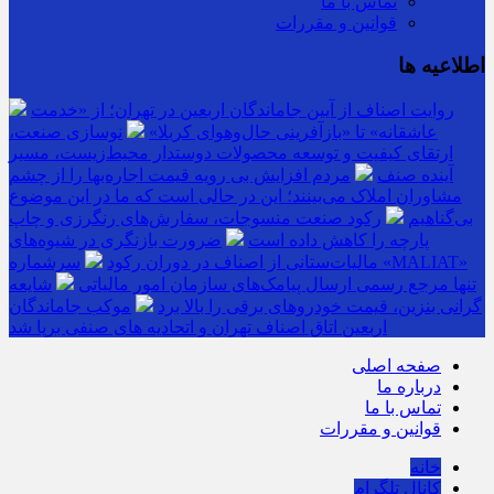
تماس با ما
قوانین و مقررات
اطلاعیه ها
روایت اصناف از آیین جاماندگان اربعین در تهران؛ از «خدمت
عاشقانه» تا «بازآفرینی حال‌وهوای کربلا»
نوسازی صنعت،
ارتقای کیفیت و توسعه محصولات دوستدار محیط‌زیست، مسیر
آینده صنف
مردم افزایش بی رویه قیمت اجاره‌بها را از چشم
مشاوران املاک می‌بینند؛ این در حالی است که ما در این موضوع
بی‌گناهیم
رکود صنعت منسوجات، سفارش‌های رنگرزی و چاپ
پارچه را کاهش داده است
ضرورت بازنگری در شیوه‌های
مالیات‌ستانی از اصناف در دوران رکود
سرشماره «MALIAT»
تنها مرجع رسمی ارسال پیامک‌های سازمان امور مالیاتی
شایعه
گرانی بنزین، قیمت خودروهای برقی را بالا برد
موکب جاماندگان
اربعین اتاق اصناف تهران و اتحادیه های صنفی برپا شد
صفحه اصلی
درباره ما
تماس با ما
قوانین و مقررات
خانه
کانال تلگرام