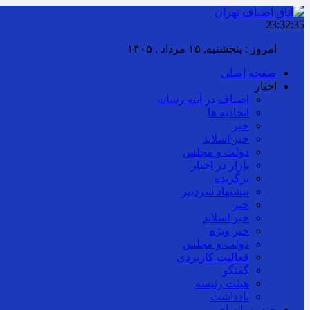
23:32:36
امروز : پنجشنبه, ۱۵ مرداد , ۱۴۰۵
صفحه اصلی
اخبار
اصناف در آینه رسانه
اتحادیه ها
خبر
خبر اسلايد
دولت و مجلس
بازار در اخبار
برگزیده
پیشنهاد سردبیر
خبر
خبر اسلايد
خبر ویژه
دولت و مجلس
فعالیت کاربردی
گفتگو
هیئت رئیسه
یادداشت
چند رسانه ای