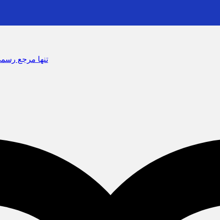
سرشماره «MALIAT» تنها مرجع رسمی ارسال پیامک‌های 