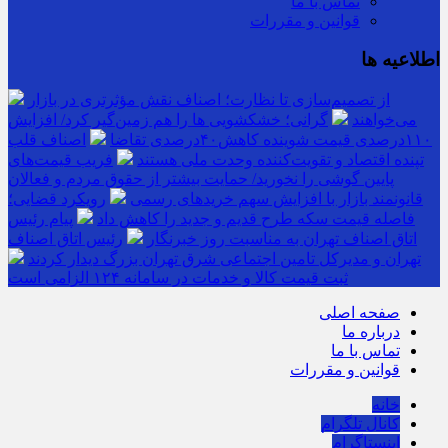
تماس با ما
قوانین و مقررات
اطلاعیه ها
از تصمیم‌سازی تا نظارت؛ اصناف نقش مؤثرتری در بازار
می‌خواهند
گرانی؛ خشکشویی‌ ها را هم زمین‌گیر کرد/ افزایش
۱۱۰درصدی قیمت شوینده کاهش۴۰درصدی تقاضا
اصناف قلب
تپنده اقتصاد و تقویت‌کننده وحدت ملی هستند
فریب قیمت‌های
پایین گوشی را نخورید/ حمایت بیشتر از حقوق مردم و فعالان
قانونمند بازار با افزایش سهم خریدهای رسمی
رویکرد قضایی؛
فاصله قیمت سکه طرح قدیم و جدید را کاهش داد
پیام رئیس
اتاق اصناف تهران به مناسبت روز خبرنگار
رئیس اتاق اصناف
تهران و مدیرکل تامین اجتماعی شرق تهران بزرگ دیدار کردند
ثبت قیمت کالا و خدمات در سامانه ۱۲۴ الزامی است
صفحه اصلی
درباره ما
تماس با ما
قوانین و مقررات
خانه
کانال تلگرام
اینستاگرام