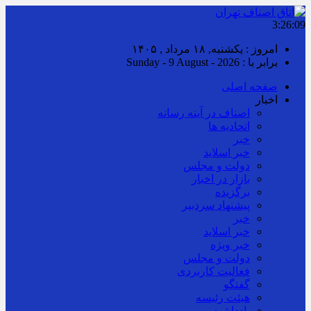
3:26:10
امروز : یکشنبه, ۱۸ مرداد , ۱۴۰۵
برابر با : Sunday - 9 August - 2026
صفحه اصلی
اخبار
اصناف در آینه رسانه
اتحادیه ها
خبر
خبر اسلايد
دولت و مجلس
بازار در اخبار
برگزیده
پیشنهاد سردبیر
خبر
خبر اسلايد
خبر ویژه
دولت و مجلس
فعالیت کاربردی
گفتگو
هیئت رئیسه
یادداشت