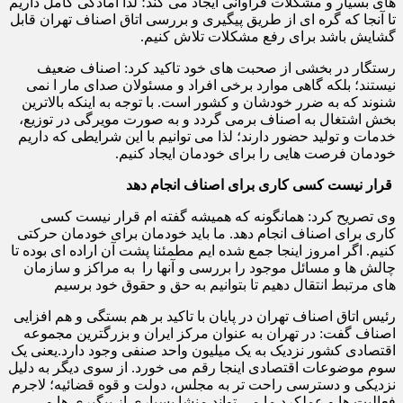
های بسیار و مشکلات فراوانی ایجاد می کند؛ لذا آمادگی کامل داریم
تا آنجا که گره ای از طریق پیگیری و بررسی اتاق اصناف تهران قابل
گشایش باشد برای رفع مشکلات تلاش کنیم.
رستگار در بخشی از صحبت های خود تاکید کرد: اصناف ضعیف
نیستند؛ بلکه گاهی موارد برخی افراد و مسئولان صدای مار ا نمی
شنوند که به ضرر خودشان و کشور است. با توجه به اینکه بالاترین
بخش اشتغال به اصناف برمی گردد و به صورت مویرگی در توزیع،
خدمات و تولید حضور دارند؛ لذا می توانیم با این شرایطی که داریم
خودمان فرصت هایی را برای خودمان ایجاد کنیم.
قرار نیست کسی کاری برای اصناف انجام دهد
وی تصریح کرد: همانگونه که همیشه گفته ام قرار نیست کسی
کاری برای اصناف انجام دهد. ما باید خودمان برای خودمان حرکتی
کنیم. اگر امروز اینجا جمع شده ایم مطمئنا پشت آن اراده ای بوده تا
چالش ها و مسائل موجود را بررسی و آنها را به مراکز و سازمان
های مرتبط انتقال دهیم تا بتوانیم به حق و حقوق خود برسیم
رئیس اتاق اصناف تهران در پایان با تاکید بر هم بستگی و هم افزایی
اصناف گفت: در تهران به عنوان مرکز ایران و بزرگترین مجموعه
اقتصادی کشور نزدیک به یک میلیون واحد صنفی وجود دارد.یعنی یک
سوم موضوعات اقتصادی اینجا رقم می خورد. از سوی دیگر به دلیل
نزدیکی و دسترسی راحت تر به مجلس، دولت و قوه قضائیه؛ لاجرم
فعالیت ها و عملکرد ما می تواند منشا بسیاری از پیگیری ها و