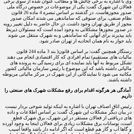
وی با اشاره به برخی چالش ها و مطالب عنوان شده از سوی برخی
فعالان این شهرک گفت: یکی از موضوعات در خصوص درگاه ملی
صدور مجوزهاست. در گذشته بر اساس تبصره 4 ماده 26 قانون
نظام صنفی، برای صنوفی که ساماندهی می شدند امکان صدور
مجوز از طریق تهران وجود داشت. در حال حاضر به دلیل تغییر رویه
در صدور مجوزها مشکلاتی به وجود آمده است که مسئولان ذیربط
باید بپذیرند برای آنهایی که ساماندهی و به شهرک منتقل می شوند
باید جواز به نام همان اتحادیه از تهران صادر شود.
رستگار همچنین گفت: بر اساس قانون( بند 3 ماده 244 قانون
مالیات های مستقیم) تمام افرادی که کار اقتصادی انجام می دهند
تشکل مربوط به آنها باید نماینده ای برای رسیدگی به پرونده های
مالیاتی داشته باشد که این موضوع با رئیس سازمان مالیاتی کشور
مکاتبه می شود تا نمایندگانی از این شهرک در مرکز مالیاتی مربوطه
داشته باشند.
آمادگی هر هرگونه اقدام برای رفع مشکلات شهرک های صنعتی را
داریم
رئیس اتاق اصناف تهران با اشاره به اینکه تولید شوخی بردار نیست
در بیان دیگر مشکلات این شهرک گفت: بر اساس اطلاعات و داده
های دریافتی از فعالان مستقر در این شهرک، برق شهرک قطع
است، نوسانات برق مشکلات زیادی برای فعالان اینجا به وجود آورده
و گاها آب و گاز هم قطع است که اگر ادامه دار باشد واقعا آسیب