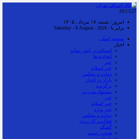
20:13:27
امروز : شنبه, ۱۷ مرداد , ۱۴۰۵
برابر با : Saturday - 8 August - 2026
صفحه اصلی
اخبار
اصناف در آینه رسانه
اتحادیه ها
خبر
خبر اسلايد
دولت و مجلس
بازار در اخبار
برگزیده
پیشنهاد سردبیر
خبر
خبر اسلايد
خبر ویژه
دولت و مجلس
فعالیت کاربردی
گفتگو
هیئت رئیسه
یادداشت