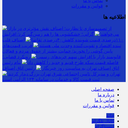
تماس با ما
قوانین و مقررات
اطلاعیه ها
از تصمیم‌سازی تا نظارت؛ اصناف نقش مؤثرتری در بازار
می‌خواهند
گرانی؛ خشکشویی‌ ها را هم زمین‌گیر کرد/ افزایش
۱۱۰درصدی قیمت شوینده کاهش۴۰درصدی تقاضا
اصناف قلب
تپنده اقتصاد و تقویت‌کننده وحدت ملی هستند
فریب قیمت‌های
پایین گوشی را نخورید/ حمایت بیشتر از حقوق مردم و فعالان
قانونمند بازار با افزایش سهم خریدهای رسمی
رویکرد قضایی؛
فاصله قیمت سکه طرح قدیم و جدید را کاهش داد
پیام رئیس
اتاق اصناف تهران به مناسبت روز خبرنگار
رئیس اتاق اصناف
تهران و مدیرکل تامین اجتماعی شرق تهران بزرگ دیدار کردند
ثبت قیمت کالا و خدمات در سامانه ۱۲۴ الزامی است
صفحه اصلی
درباره ما
تماس با ما
قوانین و مقررات
خانه
کانال تلگرام
اینستاگرام