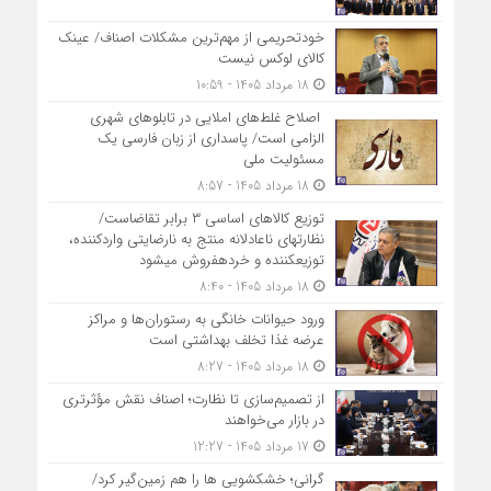
خودتحریمی از مهم‌ترین مشکلات اصناف/ عینک
کالای لوکس نیست
18 مرداد 1405 - 10:59
اصلاح غلط‌های املایی در تابلوهای شهری
الزامی است/ پاسداری از زبان فارسی یک
مسئولیت ملی
18 مرداد 1405 - 8:57
توزیع کالاهای اساسی ۳ برابر تقاضاست/
نظارت‎های ناعادلانه منتج به نارضایتی واردکننده،
توزیع‎کننده و خرده‎فروش می‎شود
18 مرداد 1405 - 8:40
ورود حیوانات خانگی به رستوران‌ها و مراکز
عرضه غذا تخلف بهداشتی است
18 مرداد 1405 - 8:27
از تصمیم‌سازی تا نظارت؛ اصناف نقش مؤثرتری
در بازار می‌خواهند
17 مرداد 1405 - 12:27
گرانی؛ خشکشویی‌ ها را هم زمین‌گیر کرد/