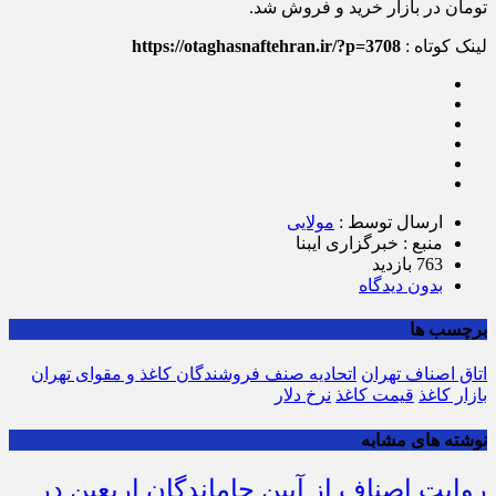
تومان در بازار خرید و فروش شد.
لینک کوتاه :
https://otaghasnaftehran.ir/?p=3708
ارسال توسط :
مولایی
منبع : خبرگزاری ایبنا
763 بازدید
بدون دیدگاه
برچسب ها
اتاق اصناف تهران
اتحادیه صنف فروشندگان کاغذ و مقوای تهران
بازار کاغذ‌
قیمت کاغذ
نرخ دلار
نوشته های مشابه
روایت اصناف از آیین جاماندگان اربعین در