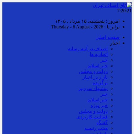
7:20:22
امروز : پنجشنبه, ۱۵ مرداد , ۱۴۰۵
برابر با : Thursday - 6 August - 2026
صفحه اصلی
اخبار
اصناف در آینه رسانه
اتحادیه ها
خبر
خبر اسلايد
دولت و مجلس
بازار در اخبار
برگزیده
پیشنهاد سردبیر
خبر
خبر اسلايد
خبر ویژه
دولت و مجلس
فعالیت کاربردی
گفتگو
هیئت رئیسه
یادداشت