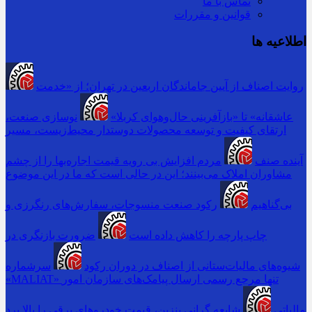
تماس با ما
قوانین و مقررات
اطلاعیه ها
روایت اصناف از آیین جاماندگان اربعین در تهران؛ از «خدمت
عاشقانه» تا «بازآفرینی حال‌وهوای کربلا»
نوسازی صنعت،
ارتقای کیفیت و توسعه محصولات دوستدار محیط‌زیست، مسیر
آینده صنف
مردم افزایش بی رویه قیمت اجاره‌بها را از چشم
مشاوران املاک می‌بینند؛ این در حالی است که ما در این موضوع
بی‌گناهیم
رکود صنعت منسوجات، سفارش‌های رنگرزی و
چاپ پارچه را کاهش داده است
ضرورت بازنگری در
شیوه‌های مالیات‌ستانی از اصناف در دوران رکود
سرشماره
«MALIAT» تنها مرجع رسمی ارسال پیامک‌های سازمان امور
مالیاتی
شایعه گرانی بنزین، قیمت خودروهای برقی را بالا برد