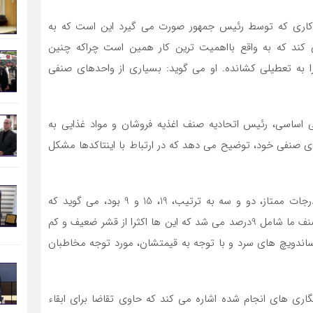
ن کاری که توسط رئیس جمهور صورت می گیرد این است که به
کند که به واقع بااهمیت ترین کار همین است چراکه چنین
 به تعطیلی کشانده. او می گوید: بسیاری از واحدهای صنفی
اساسی، رئیس اتحادیه صنف اغذیه فروشان و مواد غذایی به
ای صنفی خود، توضیح می دهد که در ارتباط با اینتاکدها مشکل
احمدی شهریور با بیان اینکه ضرائب مالیاتی آن ها برای درجات ممتاز، دو و سه به ترتیب، 19، 15 و 9 بود، می گوید که
متاسفانه ضریب 9 ما را کلا حذف کرده و بیش از 70درصد صنف ما شامل 9درصد می شد که این ها اکثرا از قشر ضعیف و کم
ساندویچ های سرد و با توجه به قیمتشان، مورد توجه مخاطبان
گاری های انجام شده اشاره می کند که حاوی تقاضا برای ابقاء