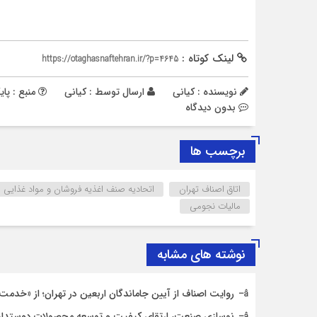
لینک کوتاه :
https://otaghasnaftehran.ir/?p=4645
نویسنده : کیانی
ارسال توسط :
کیانی
منبع : پای
بدون دیدگاه
برچسب ها
اتاق اصناف تهران
اتحادیه صنف اغذیه فروشان و مواد غذایی
مالیات نجومی
نوشته های مشابه
روایت اصناف از آیین جاماندگان اربعین در تهران؛ از «خدمت ع
نوسازی صنعت، ارتقای کیفیت و توسعه محصولات دوستدار