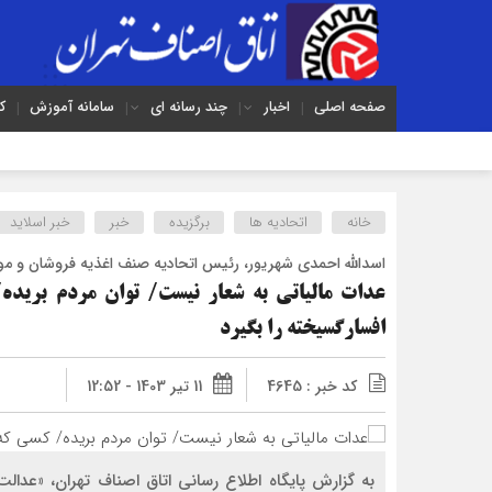
صفحه اصلی
اخبار
چند رسانه ای
سامانه آموزش
ک
خانه
اتحادیه ها
برگزیده
خبر
خبر اسلايد
اسدالله احمدی شهریور، رئیس اتحادیه صنف اغذیه فروشان و موا
عدات مالیاتی به شعار نیست/ توان مردم برید
افسارگسیخته را بگیرد
کد خبر : 4645
11 تیر 1403 - 12:52
به گزارش پایگاه اطلاع رسانی اتاق اصناف تهران، «عدالت