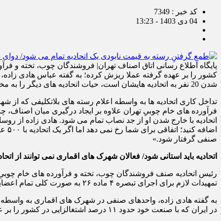
کد خبر : 7349
04 دی 1403 - 13:23
کشور را بر عهده گرفته عملا ریزش کرده؛ به گفته عباس هادی زاده،
شدن 20 نفر به اتحادیه هایشان است، حیات اتحادیه های دیگر را به مخاطره می اندازند.
تداخل کاری اتحادیه ها به واسطه اعلام رسته های بلاتکلیفی که از ش
فرآورده های خام چوبیِ تهران علاوه بر ایجاد درگیری میان اصناف، چا
صنفی گرفتار شود.»
اتحادیه باید استانی شود/ فعالان شهرک های اقماری نمی توانند از اتحا
تمهیدات لازم برای اجرای تبصره ۴ ماده ۲۶ به صورت کلی تمام اعضایی که در شهرک های اقماری فعالیت می کنند به موقعیت جغرافیایی خود هدایت می شوند .
در ایران که با صنعت خود حدود ۱۱ درصد اشتغالزایی در کشور را بر عهده گرفته عملا ریزش کرده و اتحادیه از حمایت از اعضا خود مستاصل شود.