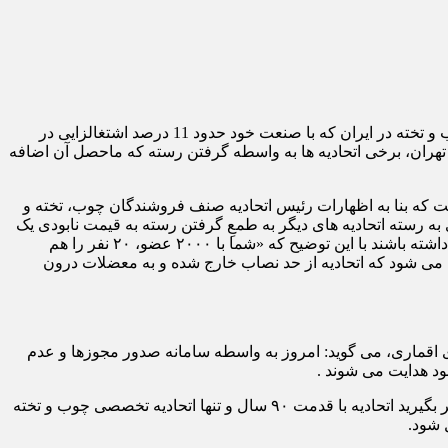
پایگاه اطلاع رسانی اتاق اصناف تهران| فروشندگان چوب، تخته و فرآورده های خام چوبیِ تهران با قدمت 90 سال و تنها اتحادیه تخصصی چوب و تخته در ایران که با صنعت خود حدود 11 درصد اشتغالزایی در
تهران، برخی اتحادیه ها به واسطه گرفتن رسته که ماحصل آن اضافه
است که بنا به اظهارات رئیس اتحادیه صنف فروشندگان چوب، تخته و
 به رسته اتحادیه های دیگر به طمعِ گرفتن رسته به قیمت نابودی یک
اتحادیه با خارج شدن او از جد نصاب تمام می شود. هادی زاده از روسای محترم اتحادیه می خواهد که پیش از هر اقدامی تبعات آن را در نظر داشته باشند با این توضیح که «شما با ۲۰۰۰ عضو، ۲۰ نفر را هم
آن از سوی سایر اتحادیه ها حذف شود، این باعث می شود که اتحادیه از حد نصاب خارج شده و به معضلات درون
ام چوبیِ تهران با اشاره به اعمال تبصره ۲۰ ماده ۵۵ جهت انتقال به شهرک های اقماری، می گوید: امروز به واسطه سامانه صدور مجوزها و عدم
به گفته هادی زاده، واحدهای صنفی در شهرک های اقماری به واسطه این اتفاقات دیگر نمی توانند از اتحادیه مربوطه خود جواز بگیرند؛ در نظر بگیرید اتحادیه با قدمت ۹۰ سال و تنها اتحادیه تخصصی چوب و تخته