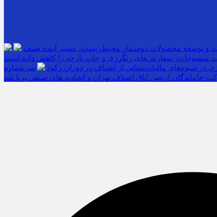
ت و توسعه محصولات دوستدار محیط‌زیست، مسیر آینده صنف
 منسوجات، سفارش‌های رنگرزی و چاپ پارچه را کاهش داده است
 در شیوه‌های مالیات‌ستانی از اصناف در دوران رکود
ب جاماندگان اربعین اتاق اصناف تهران و اتحادیه های صنفی برپا شد