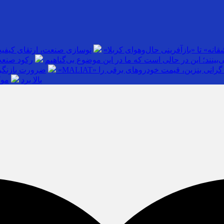
انه» تا «بازآفرینی حال‌وهوای کربلا»
نوسازی صنعت، ارتقای کیفی
بینند؛ این در حالی است که ما در این موضوع بی‌گناهیم
رکود صنعت
گرانی بنزین، قیمت خودروهای برقی را
ضرورت بازنگری
بالا برد
موک