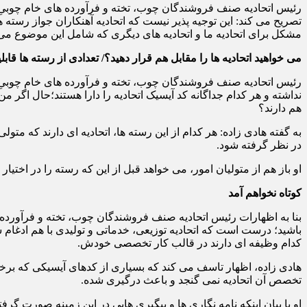
رئیس اتحادیه صنف فروشندگان چوب، تخته و فرآورده های خام چوبیِ ته
تصریح می کند: این توجیه پذیر نیست که اتحادیه آهنکاران جواز رسته ه
مشکل برای اتحادیه ما و اتحادیه های دیگری که شامل این موضوع می
می خواهید اتحادیه ها را مقابل هم قرار دهید؟/ تعدادی از رسته ها قابلی
رئیس اتحادیه صنف فروشندگان چوب، تخته و فرآورده های خام چوبیِ ت
نداشته و هر کدام جداگانه کد آیسیک اتحادیه را دارا هستند؛حال اگر من
هم دارند؟
به گفته هادی زاده: هر کدام از این رسته ها، اتحادیه ای دارند که متو
در نظر گرفته شود.
او باز هم از متولیان امور، می خواهد قبل از این که رسته را در اختیار ب
کوتاه نخواهم آمد
بنا به اظهارات رئیس اتحادیه صنف فروشندگان چوب، تخته و فرآورده 
باشید؛ درست است که اتحادیه توزیعی، خدماتی و تولیدی با هم ادغام ش
کدام وظیفه ای دارند در قالب کار تخصصی خودش.
هادی زاده، اظهار تاسف می کند که بسیاری از کدهای آیسیکی که برخی
تخصص آن اتحادیه نمی گنجد و باعث درگیری شده.
او با بیان اینکه نامه نگاری ها و پیگیری هایی در این زمینه صورت گ