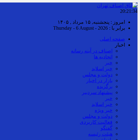
20:21:35
امروز : پنجشنبه, ۱۵ مرداد , ۱۴۰۵
برابر با : Thursday - 6 August - 2026
صفحه اصلی
اخبار
اصناف در آینه رسانه
اتحادیه ها
خبر
خبر اسلايد
دولت و مجلس
بازار در اخبار
برگزیده
پیشنهاد سردبیر
خبر
خبر اسلايد
خبر ویژه
دولت و مجلس
فعالیت کاربردی
گفتگو
هیئت رئیسه
یادداشت