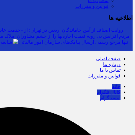
تماس با ما
قوانین و مقررات
اطلاعیه ها
روایت اصناف از آیین جاماندگان اربعین در تهران؛ از «خدمت عاشق
مردم افزایش بی رویه قیمت اجاره‌بها را از چشم مشاوران املاک می‌
سرشماره «MALIAT» تنها مرجع رسمی ارسال پیامک‌های سازمان امور مالیاتی
شایعه 
صفحه اصلی
درباره ما
تماس با ما
قوانین و مقررات
خانه
کانال تلگرام
اینستاگرام