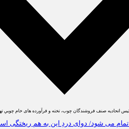
رئیس اتحادیه صنف فروشندگان چوب، تخته و فرآورده های خام چوبیِ ته
ه تمام می شود/ دوای دردِ این به هم ریختگی 