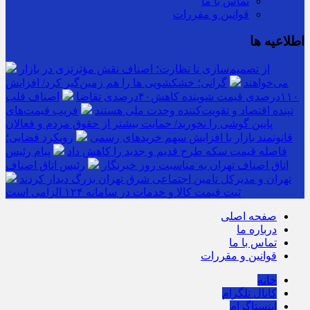
تماس با ما
قوانین و مقررات
اطلاعیه ها
از تصمیم‌سازی تا نظارت؛ اصناف نقش مؤثرتری در بازار
می‌خواهند
گرانی؛ خشکشویی‌ ها را هم زمین‌گیر کرد/ افزایش
۱۱۰درصدی قیمت شوینده کاهش۴۰درصدی تقاضا
اصناف قلب
تپنده اقتصاد و تقویت‌کننده وحدت ملی هستند
فریب قیمت‌های
پایین گوشی را نخورید/ حمایت بیشتر از حقوق مردم و فعالان
قانونمند بازار با افزایش سهم خریدهای رسمی
رویکرد قضایی؛
فاصله قیمت سکه طرح قدیم و جدید را کاهش داد
پیام رئیس
اتاق اصناف تهران به مناسبت روز خبرنگار
رئیس اتاق اصناف
تهران و مدیرکل تامین اجتماعی شرق تهران بزرگ دیدار کردند
ثبت قیمت کالا و خدمات در سامانه ۱۲۴ الزامی است
صفحه اصلی
درباره ما
تماس با ما
قوانین و مقررات
خانه
کانال تلگرام
اینستاگرام