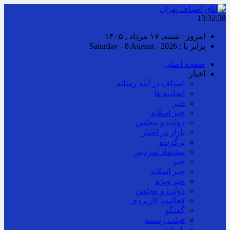
13:32:38
امروز : شنبه, ۱۷ مرداد , ۱۴۰۵
برابر با : Saturday - 8 August - 2026
صفحه اصلی
اخبار
اصناف در آینه رسانه
اتحادیه ها
خبر
خبر اسلايد
دولت و مجلس
بازار در اخبار
برگزیده
پیشنهاد سردبیر
خبر
خبر اسلايد
خبر ویژه
دولت و مجلس
فعالیت کاربردی
گفتگو
هیئت رئیسه
یادداشت