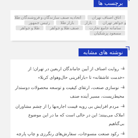
برچسب ها
اتاق اصناف تهران
اتحادیه صنف سازندگان و فروشندگان طلا
و جواهر تهران
بازار
بازار طلا
رئیس جمهور
سامانه جامع تجارت
صنف طلا و جواهر
طلا و جواهر
مسعود پزشکیان
نوشته های مشابه
روایت اصناف از آیین جاماندگان اربعین در تهران؛ از
«خدمت عاشقانه» تا «بازآفرینی حال‌وهوای کربلا»
نوسازی صنعت، ارتقای کیفیت و توسعه محصولات دوستدار
محیط‌زیست، مسیر آینده صنف
مردم افزایش بی رویه قیمت اجاره‌بها را از چشم مشاوران
املاک می‌بینند؛ این در حالی است که ما در این موضوع
بی‌گناهیم
رکود صنعت منسوجات، سفارش‌های رنگرزی و چاپ پارچه