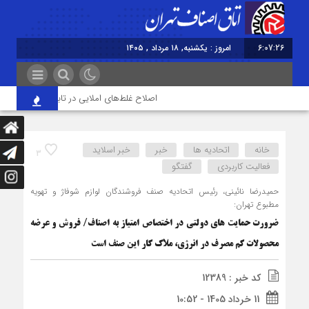
6:07:26
امروز : یکشنبه, ۱۸ مرداد , ۱۴۰۵
اصلاح غلط‌های املایی در تابلوهای شهری الزا
خانه
اتحادیه ها
خبر
خبر اسلايد
3
فعالیت کاربردی
گفتگو
حمیدرضا نائینی، رئیس اتحادیه صنف فروشندگان لوازم شوفاژ و تهویه
مطبوع تهران:
ضرورت حمایت های دولتی در اختصاص امتیاز به اصناف/ فروش و عرضه
محصولات کم مصرف در انرژی، ملاک کار این صنف است
کد خبر : 12389
11 خرداد 1405 - 10:52