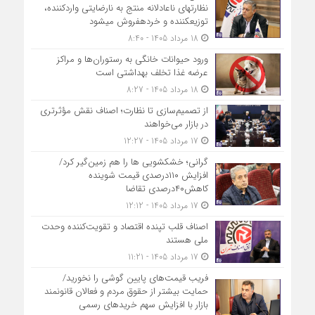
نظارت‎های ناعادلانه منتج به نارضایتی واردکننده،
توزیع‎کننده و خرده‎فروش می‎شود
18 مرداد 1405 - 8:40
ورود حیوانات خانگی به رستوران‌ها و مراکز
عرضه غذا تخلف بهداشتی است
18 مرداد 1405 - 8:27
از تصمیم‌سازی تا نظارت؛ اصناف نقش مؤثرتری
در بازار می‌خواهند
17 مرداد 1405 - 12:27
گرانی؛ خشکشویی‌ ها را هم زمین‌گیر کرد/
افزایش ۱۱۰درصدی قیمت شوینده
کاهش۴۰درصدی تقاضا
17 مرداد 1405 - 12:12
اصناف قلب تپنده اقتصاد و تقویت‌کننده وحدت
ملی هستند
17 مرداد 1405 - 11:21
فریب قیمت‌های پایین گوشی را نخورید/
حمایت بیشتر از حقوق مردم و فعالان قانونمند
بازار با افزایش سهم خریدهای رسمی