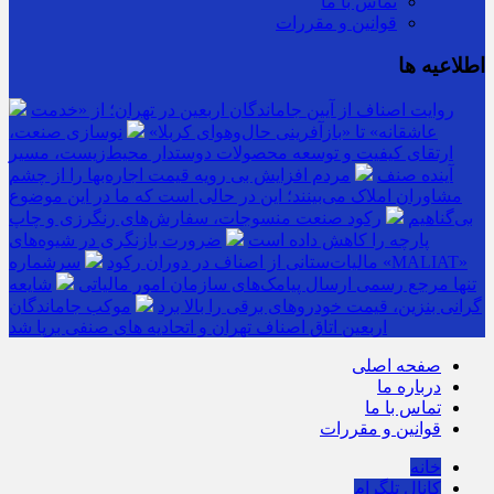
تماس با ما
قوانین و مقررات
اطلاعیه ها
روایت اصناف از آیین جاماندگان اربعین در تهران؛ از «خدمت
عاشقانه» تا «بازآفرینی حال‌وهوای کربلا»
نوسازی صنعت،
ارتقای کیفیت و توسعه محصولات دوستدار محیط‌زیست، مسیر
آینده صنف
مردم افزایش بی رویه قیمت اجاره‌بها را از چشم
مشاوران املاک می‌بینند؛ این در حالی است که ما در این موضوع
بی‌گناهیم
رکود صنعت منسوجات، سفارش‌های رنگرزی و چاپ
پارچه را کاهش داده است
ضرورت بازنگری در شیوه‌های
مالیات‌ستانی از اصناف در دوران رکود
سرشماره «MALIAT»
تنها مرجع رسمی ارسال پیامک‌های سازمان امور مالیاتی
شایعه
گرانی بنزین، قیمت خودروهای برقی را بالا برد
موکب جاماندگان
اربعین اتاق اصناف تهران و اتحادیه های صنفی برپا شد
صفحه اصلی
درباره ما
تماس با ما
قوانین و مقررات
خانه
کانال تلگرام