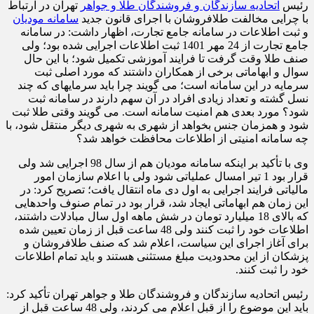
رئیس
اتحادیه سازندگان و فروشندگان طلا و جواهر
تهران در ارتباط
با چرایی مخالفت طلافروشان با اجرای قانون جدید
سامانه مودیان
و ثبت اطلاعات در سامانه جامع تجارت، اظهار داشت: در سامانه
جامع تجارت از 24 مهر 1401 ثبت اطلاعات اجرایی شده بود؛ ولی
صنف طلا وقت گرفت تا فرایند آموزشی تکمیل شود؛ با این حال
سوال و ابهاماتی برخی از همکاران داشتند که مورد اصلی ثبت
سرمایه در این سامانه است؛ می گویند چرا باید سرمایه‎ای که چند
نسل گشته و تعداد زیادی افراد در آن سهم دارند در سامانه ثبت
شود؟ مورد بعدی هم امنیت سامانه است. می گویند وقتی طلا ثبت
شود و همزمان جنس بخواهد از شهری به شهری دیگر منتقل شود، با
چه سامانه امنیتی از اطلاعات محافظت خواهد شد؟
وی با تأکید بر اینکه سامانه مودیان هم از سال 98 اجرایی شد ولی
قرار بود 1 تیر امسال عملیاتی شود ولی با اعلام سازمان امور
مالیاتی فرایند اجرایی به اول دی ماه انتقال یافت؛ تصریح کرد: در
این زمان هم ابهاماتی ایجاد شد، قرار بود در تمام صنوف واحدهایی
که بالای 18 میلیارد تومان در شش ماهه اول سال مبادلات داشتند،
اطلاعات خود را ثبت کنند ولی 48 ساعت قبل از زمان تعیین شده
برای آغاز اجرای این سیاست، اعلام شد که صنف طلافروشان و
پزشکان از این محدودیت مبلغ مستثنی هستند و باید تمام اطلاعات
خود را ثبت کنند.
رئیس اتحادیه سازندگان و فروشندگان طلا و جواهر تهران تأکید کرد:
باید این موضوع را از قبل اعلام می کردند، ولی 48 ساعت قبل از