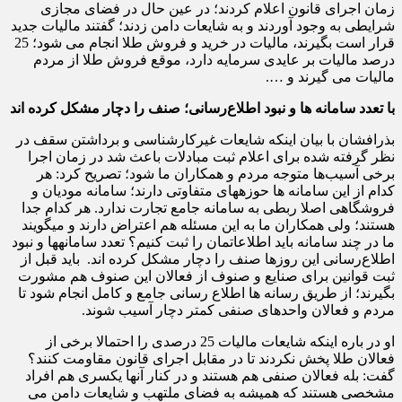
زمان اجرای قانون اعلام کردند؛ در عین حال در فضای مجازی
شرایطی به وجود آوردند و به شایعات دامن زدند؛ گفتند مالیات جدید
قرار است بگیرند، مالیات در خرید و فروش طلا انجام می شود؛ 25
درصد مالیات بر عایدی سرمایه دارد، موقع فروش طلا از مردم
مالیات می گیرند و ….
با تعدد سامانه ها و نبود اطلاع‌رسانی؛ صنف را دچار مشکل کرده اند
بذرافشان با بیان اینکه شایعات غیرکارشناسی و برداشتن سقف در
نظر گرفته شده برای اعلام ثبت مبادلات باعث شد در زمان اجرا
برخی آسیب‌ها متوجه مردم و همکاران ما شود؛ تصریح کرد: هر
کدام از این سامانه ها حوزه‎های متفاوتی دارند؛ سامانه مودیان و
فروشگاهی اصلا ربطی به سامانه جامع تجارت ندارد. هر کدام جدا
هستند؛ ولی همکاران ما به این مسئله هم اعتراض دارند و می‎گویند
ما در چند سامانه باید اطلاعات‎مان را ثبت کنیم؟ تعدد سامانه‎ها و نبود
اطلاع‌رسانی این روزها صنف را دچار مشکل کرده اند. باید قبل از
ثبت قوانین برای صنایع و صنوف از فعالان این صنوف هم مشورت
بگیرند؛ از طریق رسانه ها اطلاع رسانی جامع و کامل انجام شود تا
مردم و فعالان واحدهای صنفی کمتر دچار آسیب شوند.
او در باره اینکه شایعات مالیات 25 درصدی را احتمالا برخی از
فعالان طلا پخش نکردند تا در مقابل اجرای قانون مقاومت کنند؟
گفت: بله فعالان صنفی هم هستند و در کنار آنها یکسری هم افراد
مشخصی هستند که همیشه به فضای ملتهب و شایعات دامن می