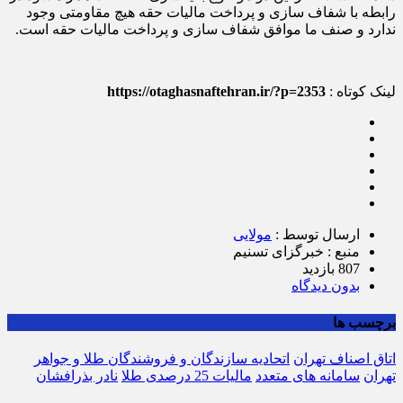
رابطه با شفاف سازی و پرداخت مالیات حقه هیچ مقاومتی وجود
ندارد و صنف ما موافق شفاف سازی و پرداخت مالیات حقه است.
لینک کوتاه :
https://otaghasnaftehran.ir/?p=2353
ارسال توسط :
مولایی
منبع : خبرگزای تسنیم
807 بازدید
بدون دیدگاه
برچسب ها
اتاق اصناف تهران
اتحادیه سازندگان و فروشندگان طلا و جواهر
تهران
سامانه های متعدد
مالیات 25 درصدی طلا
نادر بذرافشان