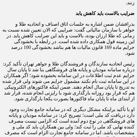
زنند.
ضرایب بالاست باید کاهش یابد
بذرافشان ضمن اشاره به جلسات اتاق اصناف و اتحادیه طلا و
جواهر با سازمان مالیاتی گفت: ضرایبی که الان تعیین شده نسبت به
زمانی که طلا ارزان بوده، بالاست و باید این ضرایب کاهش یابد. در
این زمینه قول همکاری داده شده است. در رابطه با بخشودگی
جرایم ماده 169 قانون مالیات ها هم بناشد بخشودگی 100 درصد
شود.
رئیس اتحادیه سازندگان و فروشندگان طلا و جواهر تهران تأکید کرد:
درباره سامانه مودیان و پایانه های فروشگاهی بنا شد تا پایان سال
جرایم عدم ثبت اطلاعات در این سامانه بخشوده شود؛ اگر همکاران
در این سامانه ثبت نام نکنند مشمول جرایم می شوند ولی قرار شده
به تدریج تا پایان سال انجام دهند. ضمن اینکه فاکتورهای الکترونیکی
هم که قرار بود روزانه بارگذاری شود با رایزنی انجام شده، قرار شد
از ابتدای ماه تا پایان ماه فاکتورها بصورت یکجا بارگذاری شود.
او با تأکید براینکه مشکل دیگری که در سامانه جامع تجارت وجود
دارد دریافت کد ملی است؛ تصریح کرد: در سامانه مودیان و پایانه
های فروشگاهی در نوع دوم آمده است که الزامی نیست مصرف
کننده نهایی کد ملی را ثبت کند؛ ولی بین همکاران باید کد ملی و
مشخصات باشد. اما در سامانه جامع تجارت الزام است که مصرف