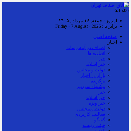
6:15:06
امروز : جمعه, ۱۶ مرداد , ۱۴۰۵
برابر با : Friday - 7 August - 2026
صفحه اصلی
اخبار
اصناف در آینه رسانه
اتحادیه ها
خبر
خبر اسلايد
دولت و مجلس
بازار در اخبار
برگزیده
پیشنهاد سردبیر
خبر
خبر اسلايد
خبر ویژه
دولت و مجلس
فعالیت کاربردی
گفتگو
هیئت رئیسه
یادداشت