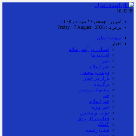
18:32:40
امروز : جمعه, ۱۶ مرداد , ۱۴۰۵
برابر با : Friday - 7 August - 2026
صفحه اصلی
اخبار
اصناف در آینه رسانه
اتحادیه ها
خبر
خبر اسلايد
دولت و مجلس
بازار در اخبار
برگزیده
پیشنهاد سردبیر
خبر
خبر اسلايد
خبر ویژه
دولت و مجلس
فعالیت کاربردی
گفتگو
هیئت رئیسه
یادداشت