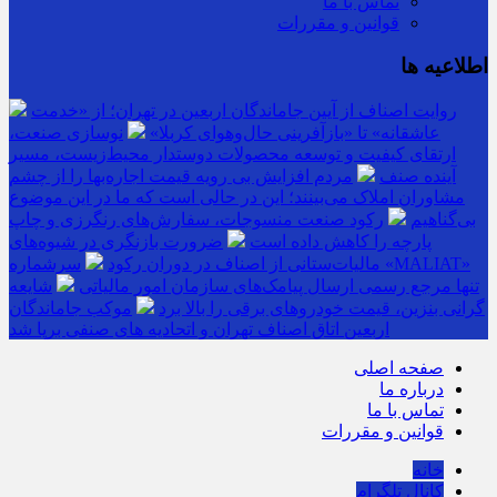
تماس با ما
قوانین و مقررات
اطلاعیه ها
روایت اصناف از آیین جاماندگان اربعین در تهران؛ از «خدمت
عاشقانه» تا «بازآفرینی حال‌وهوای کربلا»
نوسازی صنعت،
ارتقای کیفیت و توسعه محصولات دوستدار محیط‌زیست، مسیر
آینده صنف
مردم افزایش بی رویه قیمت اجاره‌بها را از چشم
مشاوران املاک می‌بینند؛ این در حالی است که ما در این موضوع
بی‌گناهیم
رکود صنعت منسوجات، سفارش‌های رنگرزی و چاپ
پارچه را کاهش داده است
ضرورت بازنگری در شیوه‌های
مالیات‌ستانی از اصناف در دوران رکود
سرشماره «MALIAT»
تنها مرجع رسمی ارسال پیامک‌های سازمان امور مالیاتی
شایعه
گرانی بنزین، قیمت خودروهای برقی را بالا برد
موکب جاماندگان
اربعین اتاق اصناف تهران و اتحادیه های صنفی برپا شد
صفحه اصلی
درباره ما
تماس با ما
قوانین و مقررات
خانه
کانال تلگرام