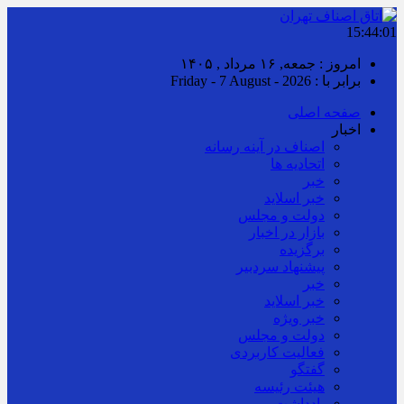
15:44:02
امروز : جمعه, ۱۶ مرداد , ۱۴۰۵
برابر با : Friday - 7 August - 2026
صفحه اصلی
اخبار
اصناف در آینه رسانه
اتحادیه ها
خبر
خبر اسلايد
دولت و مجلس
بازار در اخبار
برگزیده
پیشنهاد سردبیر
خبر
خبر اسلايد
خبر ویژه
دولت و مجلس
فعالیت کاربردی
گفتگو
هیئت رئیسه
یادداشت