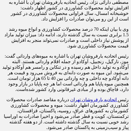
مصطفی دارائی نژاد، رئیس اتحادیه بارفروشان تهران با اشاره به
افزایش تولید محصولات کشاورزی در کشور اظهار داشت:
خوشبخانه امسال، سال فراوانی محصولات کشاورزی در کشور
است از این رو می‌توان صادرات را افزایش داد.
وی با بیان اینکه 70 درصد محصولات کشاورزی و انواع میوه رشد
1.5 برابری نسبت به سال گذشته دارند، ادامه داد: میزان تولید مازاد
از پوشش نیاز داخلی است و صادرات نمی‌تواند منجر به افزایش
قیمت محصولات کشاورزی شود.
رئیس اتحادیه بارفروشان تهران با اشاره به میوه‌های وارداتی گفت:
موز، نارگیل، زنجبیل، آوکادو از جمله اقلام وارداتی هستند. البته
آوکادو به تولید داخل هم رسیده و در تنکابن و رامسر هم آوکادو تولید
می‌شود. این میوه به صورت دانه‌ای به فروش می‌رود و قیمت هر
دانه آوکادو چه داخلی و چه وارداتی بین 40 تا 65 هزار تومان است.
همچنین میوه پاپایا هم وارداتی است اما هر چه پاپایا در بازار وجود
دارد، قاچاق بوده و از مبادی غیرقانونی وارد کشور شده‌است.
رئیس
اتحادیه بارفروشان تهران
درباره مقاصد صادرات محصولات
کشاورزی کشورمان اظهار داشت: میوه و محصولات کشاورزی
کشورمان به کشورهای عراق، روسیه، پاکستان، قزاقستان،
ترکمنستان، کویت و قطر صادر می‌شود و اخیرا صادرات به اوراسیا
رشد خوبی نسبت به سال گذشته داشته است. از دو هفته گذشته
پیاز و سیب‌زمینی به پاکستان صادر می‌شود.