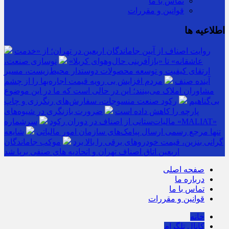
تماس با ما
قوانین و مقررات
اطلاعیه ها
روایت اصناف از آیین جاماندگان اربعین در تهران؛ از «خدمت
عاشقانه» تا «بازآفرینی حال‌وهوای کربلا»
نوسازی صنعت،
ارتقای کیفیت و توسعه محصولات دوستدار محیط‌زیست، مسیر
آینده صنف
مردم افزایش بی رویه قیمت اجاره‌بها را از چشم
مشاوران املاک می‌بینند؛ این در حالی است که ما در این موضوع
بی‌گناهیم
رکود صنعت منسوجات، سفارش‌های رنگرزی و چاپ
پارچه را کاهش داده است
ضرورت بازنگری در شیوه‌های
مالیات‌ستانی از اصناف در دوران رکود
سرشماره «MALIAT»
تنها مرجع رسمی ارسال پیامک‌های سازمان امور مالیاتی
شایعه
گرانی بنزین، قیمت خودروهای برقی را بالا برد
موکب جاماندگان
اربعین اتاق اصناف تهران و اتحادیه های صنفی برپا شد
صفحه اصلی
درباره ما
تماس با ما
قوانین و مقررات
خانه
کانال تلگرام