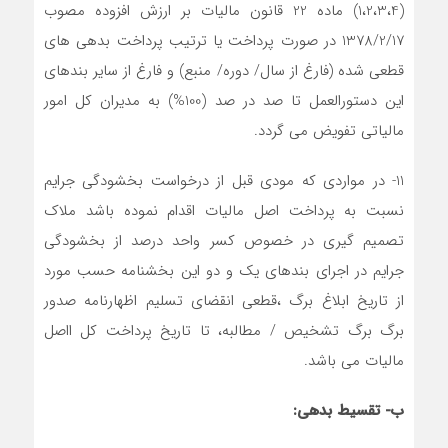
(1،2،3،4) ماده 22 قانون مالیات بر ارزش افزوده مصوب
1378/2/17 در صورت پرداخت یا ترتیب پرداخت بدهی های
قطعی شده (فارغ از سال/ دوره/ منبع) و فارغ از سایر بندهای
این دستورالعمل تا صد در صد (100%) به مدیران کل امور
مالیاتی تفویض می گردد.
11- در مواردی که مودی قبل از درخواست بخشودگی جرایم
نسبت به پرداخت اصل مالیات اقدام نموده باشد ملاک
تصمیم گیری در خصوص کسر واحد درصد از بخشودگی
جرایم در اجرای بندهای یک و دو این بخشنامه حسب مورد
از تاریخ ابلاغ برگ ،قطعی انقضای تسلیم اظهارنامه صدور
برگ برگ تشخیص / مطالبه، تا تاریخ پرداخت کل ااصل
مالیات می باشد.
ب- تقسیط بدهی
: