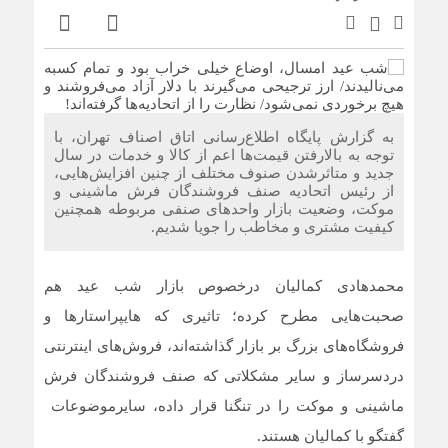
ضرورت بازنگری در شیوه‌های مالیات‌ستانی از اصناف در دوران
رکود
سرشماره «MALIAT» تنها مرجع رسمی ارسال پیامک‌های
سازمان امور مالیاتی
به گزارش پایگاه اطلاع‌رسانی اتاق اصناف تهران، با
شایعه گرانی بنزین، قیمت خودروهای برقی را بالا برد
توجه به بالارفتن قیمت‌ها اعم از کالا و خدمات در سال
جدید و متاثرشدن صنوف مختلف از چنین افزایش‌هایی،
موکب جاماندگان اربعین اتاق اصناف تهران و اتحادیه های
از رئیس اتحادیه صنف فروشندگان فرش ماشینی و
صنفی برپا شد
موکت، وضعیت بازار واحدهای صنفی مربوطه همچنین
کیفیت مشتری و مخاطب را جویا شدیم.
محمدهادی کمالیان درخصوص بازار شب عید هم
صحبت‌هایی مطرح کرده؛ تاثیری که هایپراستارها و
فروشگاه‌های بزرگ بر بازار گذاشته‌اند، فروش‌های اینترنتی
دردسرساز و سایر مشکلاتی که صنف فروشندگان فرش
ماشینی و موکت را در تنگنا قرار داده، سایرموضوعات
گفتگو با کمالیان هستند.