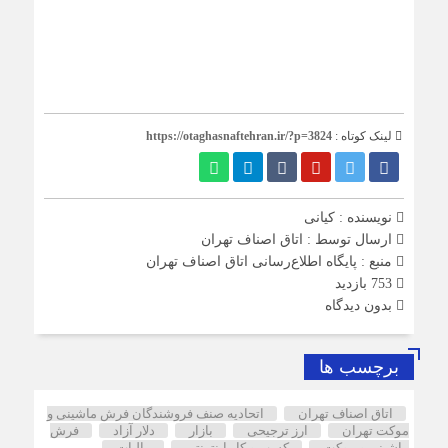
لینک کوتاه :
https://otaghasnaftehran.ir/?p=3824
نویسنده : کیانی
ارسال توسط :
اتاق اصناف تهران
منبع : پایگاه اطلاع‌رسانی اتاق اصناف تهران
753 بازدید
بدون دیدگاه
برچسب ها
اتاق اصناف تهران
اتحادیه صنف فروشندگان فرش ماشینی و
موکت تهران
ارز ترجیحی
بازار
دلار آزاد
فرش
ماشینی و موکت
کسب و کار اینترنتی
مالیات