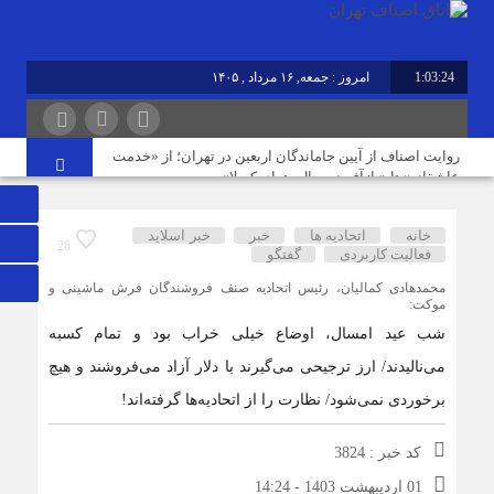
1:03:25
امروز : جمعه, ۱۶ مرداد , ۱۴۰۵
روایت اصناف از آیین جاماندگان اربعین در تهران؛ از «خدمت
عاشقانه» تا «بازآفرینی حال‌وهوای کربلا»
خانه
اتحادیه ها
خبر
خبر اسلايد
نوسازی صنعت، ارتقای کیفیت و توسعه محصولات دوستدار
26
فعالیت کاربردی
گفتگو
محیط‌زیست، مسیر آینده صنف
محمدهادی کمالیان، رئیس اتحادیه صنف فروشندگان فرش ماشینی و
موکت:
مردم افزایش بی رویه قیمت اجاره‌بها را از چشم مشاوران
شب عید امسال، اوضاع خیلی خراب بود و تمام کسبه
املاک می‌بینند؛ این در حالی است که ما در این موضوع
می‌نالیدند/ ارز ترجیحی می‌گیرند با دلار آزاد می‌فروشند و هیچ
بی‌گناهیم
برخوردی نمی‌شود/ نظارت را از اتحادیه‌ها گرفته‌اند!
رکود صنعت منسوجات، سفارش‌های رنگرزی و چاپ پارچه را
کد خبر : 3824
کاهش داده است
01 اردیبهشت 1403 - 14:24