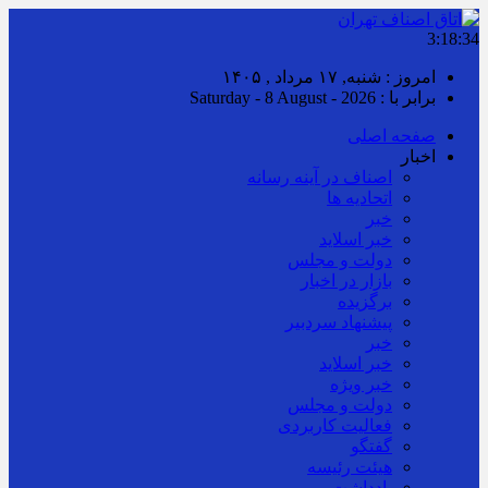
3:18:35
امروز : شنبه, ۱۷ مرداد , ۱۴۰۵
برابر با : Saturday - 8 August - 2026
صفحه اصلی
اخبار
اصناف در آینه رسانه
اتحادیه ها
خبر
خبر اسلايد
دولت و مجلس
بازار در اخبار
برگزیده
پیشنهاد سردبیر
خبر
خبر اسلايد
خبر ویژه
دولت و مجلس
فعالیت کاربردی
گفتگو
هیئت رئیسه
یادداشت