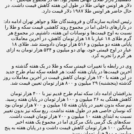
دلار هر اونس جهانی طلا در طول این هفته کاهش قیمت داشت. در
حال حاضر هر اونس طلا ١٩٨٧ دلار قیمت دارد.
رئیس اتحادیه سازندگان و فروشندگان طلا و جواهر تهران ادامه داد:
در بازارهای داخلی اما در مجموع روند کاهشی قیمت سکه و طلا را
نسبت به اوج قیمت‌ها و نوسانات این هفته، داشتیم. در مجموع هر
گرم طلای ١٨ عیار با ١٨ هزار تومان کاهش، در آخرین معاملات
پایانی هفته دو میلیون و ۵١۶ هزار تومان دادوستد شد. طلای ١٨
عیار در اوج قیمتی خود، بهای دو میلیون و ۵٣۴ هزار تومان به ازای
هر گرم را تجربه کرد.
وی در رابطه با تغییرات قیمتی سکه و طلا در یک هفته گذشته و
آخرین قیمت‌ها در پایان هفته گفت: هر قطعه سکه تمام طرح جدید
در این هفته با ١٢٠ هزار تومان کاهش قیمت در آخرین معاملات روز
گذشته (پنجشنبه) ٢٩ میلیون و ٨٠٠ هزار تومان تعیین قیمت شد.
بذرافشان ادامه داد: سکه تمام طرح قدیم نیز با ۴٠٠ هزار تومان
کاهش هفتگی به ٢۶ میلیون و ١٠٠ هزار تومان در پایان هفته رسید.
نیم سکه بدون تغییر در پایان هفته ١۵ میلیون و ٧٠٠ هزار تومان بود
که نوسان خاصی هم در طول هفته نداشت. ربع سکه نیز بدون تغییر
نسبت به ابتدای هفته ١٠ میلیون و ٧٠٠ هزار تومان قیمت داشت.
سکه‌های یک گرمی بانک مرکزی اما در مجموع یک هفته اخیر
میانگین ١٠٠ هزار تومان کاهش قیمت داشت و در پایان هفته به پنج
میلیون و ٩٠٠ هزار تومان رسید.