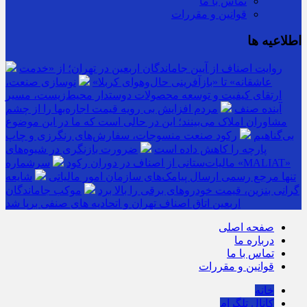
تماس با ما
قوانین و مقررات
اطلاعیه ها
روایت اصناف از آیین جاماندگان اربعین در تهران؛ از «خدمت
عاشقانه» تا «بازآفرینی حال‌وهوای کربلا»
نوسازی صنعت،
ارتقای کیفیت و توسعه محصولات دوستدار محیط‌زیست، مسیر
آینده صنف
مردم افزایش بی رویه قیمت اجاره‌بها را از چشم
مشاوران املاک می‌بینند؛ این در حالی است که ما در این موضوع
بی‌گناهیم
رکود صنعت منسوجات، سفارش‌های رنگرزی و چاپ
پارچه را کاهش داده است
ضرورت بازنگری در شیوه‌های
مالیات‌ستانی از اصناف در دوران رکود
سرشماره «MALIAT»
تنها مرجع رسمی ارسال پیامک‌های سازمان امور مالیاتی
شایعه
گرانی بنزین، قیمت خودروهای برقی را بالا برد
موکب جاماندگان
اربعین اتاق اصناف تهران و اتحادیه های صنفی برپا شد
صفحه اصلی
درباره ما
تماس با ما
قوانین و مقررات
خانه
کانال تلگرام