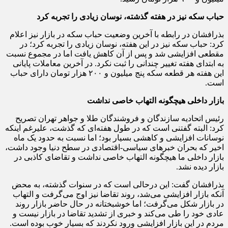
حباب سکه نیز در هفته گذشته، نوسان زیادی را تجربه کرد
بذرافشان در رابطه با آخرین وضعیت حباب سکه در بازار نیز اعلام
کرد: حباب سکه نیز در این هفته، نوسان زیادی را تجربه کرد؛ در
مقطعی افزایشی شد و پس از آن کاهش یافت اما در مجموع نسبت
به ابتدای هفته تغییر چندانی را ثبت نکرد. در آخرین معاملات پایانی
این هفته هر قطعه سکه پنج میلیون و ٢٠٠ هزار تومان دارای حباب
است.
بازار داخلی هیچگونه التهاب خاصی نداشت
رئیس اتحادیه سازندگان و فروشندگان طلا و جواهر تهران تصریح
کرد: البته گفتنی است که در طول هفته‌ای که گذشت، علیرغم اینکه
نوسانات افزایشی و کاهشی بسیار بود؛ اما نسبت به حدود یک ماه
اخیر که بحران خبرهای سیاسی-اقتصادی در سطح دنیا وجود داشت،
بازار داخلی ما هیچگونه التهاب خاصی نداشت و تقاضای کاذبی در
بازار دیده نشد.
بذرافشان گفت: این درحالی است که در سنوات گذشته، به محض
آنکه بازار افزایشی می‌شد، روند تقاضا نیز اوج می‌گرفت و التهاب
در بازار شکل می‌گرفت؛ اما خوشبختانه در حال حاضر بازار روند
عادی خود را طی می‌کند و خبری از تشدید تقاضا در بازار نیست و
مردم در این بازار افزایشی ورود نکردند که بسیار خوب بوده است.