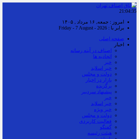
21:04:36
امروز : جمعه, ۱۶ مرداد , ۱۴۰۵
برابر با : Friday - 7 August - 2026
صفحه اصلی
اخبار
اصناف در آینه رسانه
اتحادیه ها
خبر
خبر اسلايد
دولت و مجلس
بازار در اخبار
برگزیده
پیشنهاد سردبیر
خبر
خبر اسلايد
خبر ویژه
دولت و مجلس
فعالیت کاربردی
گفتگو
هیئت رئیسه
یادداشت