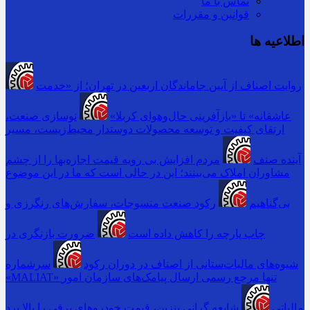
تماس با ما
قوانین و مقررات
اطلاعیه ها
روایت اصناف از آیین جاماندگان اربعین در تهران؛ از «خدمت
عاشقانه» تا «بازآفرینی حال‌وهوای کربلا»
نوسازی صنعت،
ارتقای کیفیت و توسعه محصولات دوستدار محیط‌زیست، مسیر
آینده صنف
مردم افزایش بی رویه قیمت اجاره‌بها را از چشم
مشاوران املاک می‌بینند؛ این در حالی است که ما در این موضوع
بی‌گناهیم
رکود صنعت منسوجات، سفارش‌های رنگرزی و
چاپ پارچه را کاهش داده است
ضرورت بازنگری در
شیوه‌های مالیات‌ستانی از اصناف در دوران رکود
سرشماره
«MALIAT» تنها مرجع رسمی ارسال پیامک‌های سازمان امور
مالیاتی
شایعه گرانی بنزین، قیمت خودروهای برقی را بالا برد