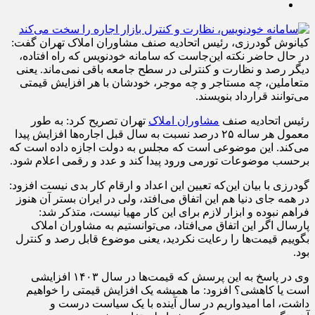
کیانوش گودرزی، رئیس اتحادیه صنف مشاوران املاک تهران گفت:
در حال حاضر نکته این‌جاست که سامانه خودنویس که راه افتاده،
دیگر رصد و نظارت و کنترلی در سطح جامعه باقی نمی‌ماند. یعنی
متعاملین، چه مستاجر و چه موجر، خودشان با هر افزایش قیمتی
می‌توانند قرارداد بنویسند.
رئیس اتحادیه صنف
مشاوران املاک
تهران تصریح کرد: به طور
معمول هر ساله ۲۵ درصد نسبت به سال قبل اجاره‌ها افزایش پیدا
می‌کند. این موضوعی است که مجلس به دولت اجازه داده است که
برحسب موضوعات تورمی ورود پیدا کند و عدد و رقمی اعلام شود.
گودرزی با بیان این‌که تعیین این اعداد و ارقام کار بدی نیست افزود:
در همه جای دنیا هم این اتفاق می‌افتد، ولی در ایران بستر آن هنوز
فراهم نبوده و ابزار لازم برای این کار مهیا نیست، متذکر شد:
پارسال اگر این اتفاق می‌افتاد، می‌توانستیم به مشاوران املاک
بگوییم قیمت‌ها را رعایت نکردید، یعنی موضوع قابل رصد و کنترل
بود.
وی در پاسخ به این پرسش که قیمت‌ها در سال ۱۴۰۳ افزایشی
است یا کاهشی؟ افزود: ما همیشه یک افزایش قیمتی را خواهیم
داشت، اما امیدواریم در سال آینده با یک سیاست درست و