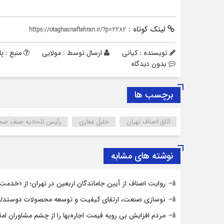
لینک کوتاه :
https://otaghasnaftehran.ir/?p=2282
نویسنده : کیانی
ارسال توسط :
مولایی
منبع : پایگاه اطلاع‎
بدون دیدگاه
برچسب ها
اتاق اصناف تهران
جلیل غفاری
رئیس اتحادیه صنف صحا
نوشته های مشابه
روایت اصناف از آیین جاماندگان اربعین در تهران؛ از «خدمت ع
نوسازی صنعت، ارتقای کیفیت و توسعه محصولات دوستدار
مردم افزایش بی رویه قیمت اجاره‌بها را از چشم مشاوران ام