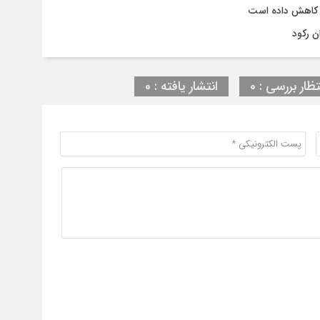
 کاهش داده است
ن رکود
تظار بررسی : 0
انتشار یافته : 0