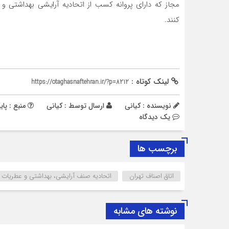
مجاز که دارای پروانه کسب از اتحادیه آرایشی بهداشتی و
کنند.
لینک کوتاه :
https://otaghasnaftehran.ir/?p=8212
نویسنده : کیانی
ارسال توسط :
کیانی
منبع : پای
يک دیدگاه
برچسب ها
اتاق اصناف تهران
اتحادیه صنف آرایشی، بهداشتی و عطریات ت
نوشته های مشابه