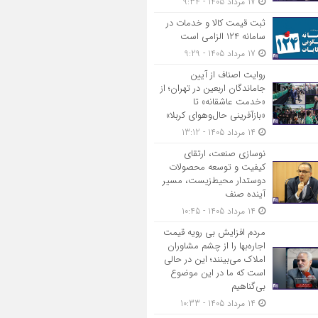
17 مرداد 1405 - 9:34
ثبت قیمت کالا و خدمات در
سامانه ۱۲۴ الزامی است
17 مرداد 1405 - 9:29
روایت اصناف از آیین
جاماندگان اربعین در تهران؛ از
«خدمت عاشقانه» تا
«بازآفرینی حال‌وهوای کربلا»
14 مرداد 1405 - 13:12
نوسازی صنعت، ارتقای
کیفیت و توسعه محصولات
دوستدار محیط‌زیست، مسیر
آینده صنف
14 مرداد 1405 - 10:45
مردم افزایش بی رویه قیمت
اجاره‌بها را از چشم مشاوران
املاک می‌بینند؛ این در حالی
است که ما در این موضوع
بی‌گناهیم
14 مرداد 1405 - 10:33