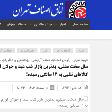
صفحه اصلی
اخبار
چند رسانه ای
سامانه آموزش
ک
خانه
اتحادیه ها
خبر
خبر اسلايد
فعالیت کا
فرود امینی، رئیس اتحادیه صنف آرایشی، بهداشتی و عطریاتِ ته
سال سخت صنفی، بدترین بازارِ شب عید و جولان 
کالاهای تقلبی به ۱۴ سالگی رسیده!
کد خبر : 8212
11 اسفند 1403 - 10:33