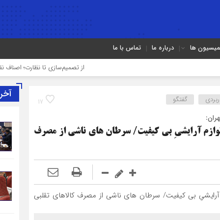
میسیون ها
درباره ما
تماس با ما
از تصمیم‌سازی تا نظارت؛ اصناف نقش مؤثرتری 
آخر
ربردی
گفتگو
17
ران:
لوازم آرایشیِ بی کیفیت/ سرطان های ناشی از مصرف