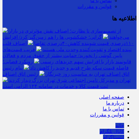
تماس با ما
قوانین و مقررات
اطلاعیه ها
از تصمیم‌سازی تا نظارت؛ اصناف نقش مؤثرتری در بازار
می‌خواهند
گرانی؛ خشکشویی‌ ها را هم زمین‌گیر کرد/ افزایش
۱۱۰درصدی قیمت شوینده کاهش۴۰درصدی تقاضا
اصناف قلب
تپنده اقتصاد و تقویت‌کننده وحدت ملی هستند
فریب قیمت‌های
پایین گوشی را نخورید/ حمایت بیشتر از حقوق مردم و فعالان
قانونمند بازار با افزایش سهم خریدهای رسمی
رویکرد قضایی؛
فاصله قیمت سکه طرح قدیم و جدید را کاهش داد
پیام رئیس
اتاق اصناف تهران به مناسبت روز خبرنگار
رئیس اتاق اصناف
تهران و مدیرکل تامین اجتماعی شرق تهران بزرگ دیدار کردند
ثبت قیمت کالا و خدمات در سامانه ۱۲۴ الزامی است
صفحه اصلی
درباره ما
تماس با ما
قوانین و مقررات
خانه
کانال تلگرام
اینستاگرام