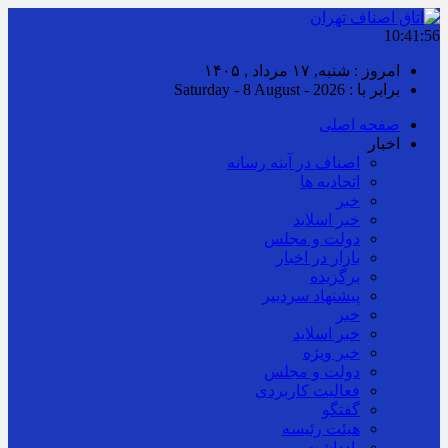
10:41:57
امروز : شنبه, ۱۷ مرداد , ۱۴۰۵
برابر با : Saturday - 8 August - 2026
صفحه اصلی
اخبار
اصناف در آینه رسانه
اتحادیه ها
خبر
خبر اسلايد
دولت و مجلس
بازار در اخبار
برگزیده
پیشنهاد سردبیر
خبر
خبر اسلايد
خبر ویژه
دولت و مجلس
فعالیت کاربردی
گفتگو
هیئت رئیسه
یادداشت