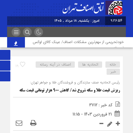
9:26:54
امروز : یکشنبه, ۱۸ مرداد , ۱۴۰۵
برابر با : Sunday - 9 August - 2026
خودتحریمی از مهم‌ترین مشکلات اصناف/ عینک کالای لوکس
نیست
خانه
اتحادیه ها
اصناف در آینه رسانه
19
اصلاح غلط‌های املایی در تابلوهای شهری الزامی است/ پاسداری
خبر
از زبان فارسی یک مسئولیت ملی
رئیس اتحادیه صنف سازندگان و فروشندگان طلا و جواهر تهران:
ریزش قیمت طلا و سکه شروع شد/ کاهش ۹۰۰ هزار تومانی قیمت سکه
توزیع کالاهای اساسی ۳ برابر تقاضاست/ نظارت‎های ناعادلانه منتج
به نارضایتی واردکننده، توزیع‎کننده و خرده‎فروش می‎شود
کد خبر : 3712
21 فروردین 1403 - 11:15
ورود حیوانات خانگی به رستوران‌ها و مراکز عرضه غذا تخلف
بهداشتی است