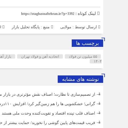
لینک کوتاه :
https://otaghasnaftehran.ir/?p=3392
ارسال توسط :
مولایی
منبع : پایگاه تحلیل بازار
789 بازدید
برچسب ها
۵۵ میلیون تن فولاد
اتحادیه آهن و فولاد تهران
بازار آه
۱۴۰۴
نوشته های مشابه
از تصمیم‌سازی تا نظارت؛ اصناف نقش مؤثرتری در بازار می
گرانی؛ خشکشویی‌ ها را هم زمین‌گیر کرد/ افزایش ۱۱۰درصدی قیمت شوینده کاهش۴۰درصدی تقاضا
اصناف قلب تپنده اقتصاد و تقویت‌کننده وحدت ملی هستند
فریب قیمت‌های پایین گوشی را نخورید/ حمایت بیشتر از ح