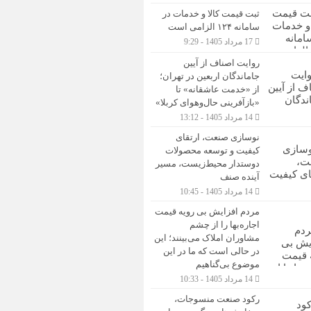
ثبت قیمت کالا و خدمات در
سامانه ۱۲۴ الزامی است
17 مرداد 1405 - 9:29
روایت اصناف از آیین
جاماندگان اربعین در تهران؛
از «خدمت عاشقانه» تا
«بازآفرینی حال‌وهوای کربلا»
14 مرداد 1405 - 13:12
نوسازی صنعت، ارتقای
کیفیت و توسعه محصولات
دوستدار محیط‌زیست، مسیر
آینده صنف
14 مرداد 1405 - 10:45
مردم افزایش بی رویه قیمت
اجاره‌بها را از چشم
مشاوران املاک می‌بینند؛ این
در حالی است که ما در این
موضوع بی‌گناهیم
14 مرداد 1405 - 10:33
رکود صنعت منسوجات،