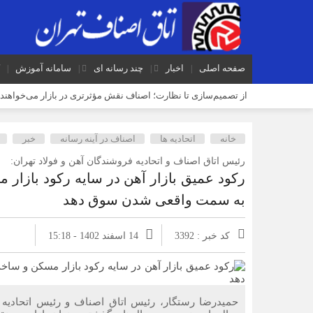
صفحه اصلی
اخبار
چند رسانه ای
سامانه آموزش
از تصمیم‌سازی تا نظارت؛ اصناف نقش مؤثرتری در بازار می‌خواهند
اصناف قلب تپنده اقتصاد و تقویت‌کننده وحدت ملی هستند
خانه
اتحادیه ها
اصناف در آینه رسانه
خبر
فریب قیمت‌های پایین گوشی را نخورید/ حمایت بیشتر از حقوق مردم 
رئیس اتاق اصناف و اتحادیه فروشندگان آهن و فولاد تهران:
رویکرد قضایی؛ فاصله قیمت سکه طرح قدیم و جدید را کاهش داد
رکود عمیق بازار آهن در سایه رکود بازار م
رئیس اتاق اصناف تهران و مدیرکل تامین اجتماعی شرق تهران بزرگ 
به سمت واقعی شدن سوق دهد
کد خبر : 3392
14 اسفند 1402 - 15:18
حمیدرضا رستگار، رئیس اتاق اصناف و رئیس اتحادیه فر