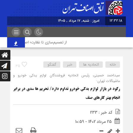
12:32:18
امروز : شنبه, ۱۷ مرداد , ۱۴۰۵
از تصمیم‌سازی تا نظارت؛ اصناف نقش مؤثرتری د
خانه
اتحادیه ها
خبر
گفتگو
35
سیداحمد حسینی، رئیس اتحادیه فروشندگان لوازم یدکی خودرو و
ماشین‎آلات تهران:
رکود در بازار لوازم یدکی خودرو تداوم دارد/ تحریم ها سدی در برابر
انجام بهتر کارهای صنف
کد خبر : 233
25 مرداد 1402 - 10:59