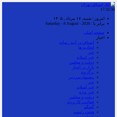
17:32:35
امروز : شنبه, ۱۷ مرداد , ۱۴۰۵
برابر با : Saturday - 8 August - 2026
صفحه اصلی
اخبار
اصناف در آینه رسانه
اتحادیه ها
خبر
خبر اسلايد
دولت و مجلس
بازار در اخبار
برگزیده
پیشنهاد سردبیر
خبر
خبر اسلايد
خبر ویژه
دولت و مجلس
فعالیت کاربردی
گفتگو
هیئت رئیسه
یادداشت