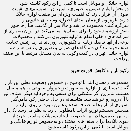
لوازم خانگی و موبایل است تا کمی از این رکود کاسته شود.
در بخش لوازم صوتی و تصویری، تلویزیون و سیستم‌های تقویت
صوتی آن قرار دارند که اهمیت ویژه‌ای در صنعت لوازم خانگی
دارند. تلویزیون از همان ابتدای اختراع، وسیله‌ای جادویی و
سرگرم‌کننده محسوب می‌شد و حالا پس از گذشت سال‌ها هنوز
نقش ارزشمند خود را برای انسان‌ها ایفا می‌کند. در ایران بسیاری از
شرکت‌های داخلی اقدام به تولید تلویزیون می‌کنند و محصولات
برخی از آنها فاصله زیادی با تکنولوژی روز دنیا ندارد. رئیس اتحادیه
صنف فروشندگان دستگاه های صوتی و تصویری و تلفن همراه و
لوازم جانبی تهران در گفت‌وگویی به بیان مسائل مرتبط با این صنف
پرداخت.
رکود بازار و کاهش قدرت خرید
محمدرضا رمضان ابتدا با توضیح در خصوص وضعیت فعلی این بازار
گفت: بسیاری از بازارها به صورت زنجیروار به نوعی به هم متصل
هستند. بنابراین اگر مشکلی برای صنفی به وجود آید دیگر اصناف نیز
با آن روبه‌رو خواهند شد. متاسفانه در حال حاضر رکود دامن‌گیر
بسیاری از بازارها و اصناف شده و همین مورد بر روی تولید و
همچنین سیستم توزیع اثرات نامطلوبی دارد. به نظر می‌رسد یکی از
بهترین تصمیم‌ها در این خصوص، ایجاد تسهیلات مناسب خرید از
سوی بانک‌ها برای صنف‌های مختلف و به‌خصوص لوازم خانگی و
موبایل است تا کمی از این رکود کاسته شود.