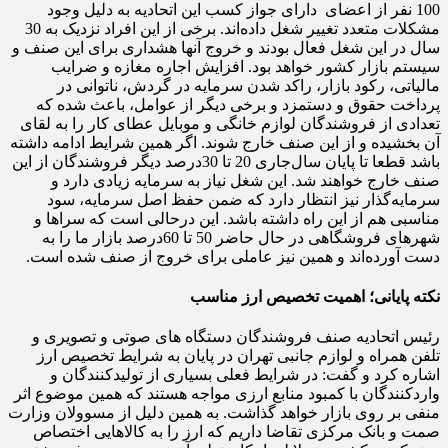
100 نفر از اعضای دارای جواز کسب این اتحادیه به دلیل وجود
مشکلات متعدد تغییر شغل داده‌اند. برخی از این افراد نزدیک به 30
سال در این شغل فعال بودند و خروج آنها هشداری برای این صنف و
سیستم بازار کشور خواهد بود. افزایش اجاره مغازه و ضرایب
مالیاتی، رکود بازار، راکد شدن سرمایه در گردش، ناتوانی در
پرداخت حقوق و دستمزد و برخی دیگر از عوامل، باعث شده که
تعدادی از فروشندگان لوازم خانگی و موبایل عطای کار را به لقای
آن بخشیده و از این صنف خارج شوند. اگر همین شرایط ادامه داشته
باشد قطعا تا پایان سال‌جاری 20 تا 30‌درصد دیگر فروشندگان از این
صنف خارج خواهند شد. این شغل نیاز به سرمایه زیادی دارد و
سرمایه‌گذار نیز انتظار دارد که ضمن حفظ اصل سرمایه، سود
مناسبی هم از این راه داشته باشد. این درحالی است که سراها و
شهرهای فروشگاهی در حال حاضر 50 تا 60‌درصد بازار ما را به
دست آورده‌اند و همین نیز عاملی برای خروج از صنف شده است.
نکته پایانی؛ اهمیت تخصیص ارز مناسب
رئیس اتحادیه صنف فروشندگان دستگاه های صوتی و تصویری و
تلفن همراه و لوازم جانبی تهران در پایان به شرایط تخصیص ارز
اشاره کرد و گفت: در شرایط فعلی بسیاری از تولیدکنندگان و
واردکنندگان با کمبود منابع ارزی مواجه هستند که همین موضوع اثر
منفی بر روی بازار خواهد گذاشت. به همین دلیل از مسوولان وزارت
صمت و بانک مرکزی تقاضا داریم که ارز را به کالاهایی اختصاص