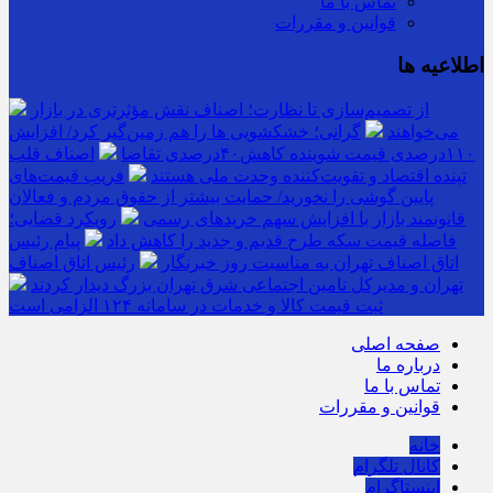
تماس با ما
قوانین و مقررات
اطلاعیه ها
از تصمیم‌سازی تا نظارت؛ اصناف نقش مؤثرتری در بازار
می‌خواهند
گرانی؛ خشکشویی‌ ها را هم زمین‌گیر کرد/ افزایش
۱۱۰درصدی قیمت شوینده کاهش۴۰درصدی تقاضا
اصناف قلب
تپنده اقتصاد و تقویت‌کننده وحدت ملی هستند
فریب قیمت‌های
پایین گوشی را نخورید/ حمایت بیشتر از حقوق مردم و فعالان
قانونمند بازار با افزایش سهم خریدهای رسمی
رویکرد قضایی؛
فاصله قیمت سکه طرح قدیم و جدید را کاهش داد
پیام رئیس
اتاق اصناف تهران به مناسبت روز خبرنگار
رئیس اتاق اصناف
تهران و مدیرکل تامین اجتماعی شرق تهران بزرگ دیدار کردند
ثبت قیمت کالا و خدمات در سامانه ۱۲۴ الزامی است
صفحه اصلی
درباره ما
تماس با ما
قوانین و مقررات
خانه
کانال تلگرام
اینستاگرام