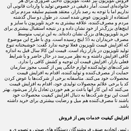
فروش تلویزیون نیز گفت: تلویزیون کالایی ضروری برای هر
خانواده‌ای است. آمار دقیقی در خصوص تولید یا واردات قانونی آن
نداریم اما با توجه به رصد بازار، معتقد هستیم سلیقه مردم برای
استفاده از تلویزیون عوض شده است. در طول دو سال گذشته
مردم و مصرف‌کننده، علاقه بیشتری به خرید تلویزیون با سایز و
اینچ‌های بزرگ‌تر از خود نشان داده و در نتیجه استقبال بیشتری برای
خرید تلویزیون‌های بزرگ نشان داده‌اند. به این ترتیب متوسط
مصرف خریداران به 55 اینچ رسیده است. وی با طرح این موضوع
که افزایش قیمت تلویزیون فعلا توجیه ندارد گفت: خوشبختانه تنوع
تولید تلویزیون در بازار زیاد است. قیمت این کالا سال قبل به اندازه
کافی افزایش داشته و به نظر می‌رسد در حال حاضر و با شرایط
فعلی بازار، افزایش قیمت آن توجیه و کشش کافی را ندارد.
شرکت‌های تولیدکننده لوازم خانگی پس از کسب مجوز سازمان
حمایت از مصرف‌کننده و تولیدکننده، اقدام به افزایش قیمت
محصولات خود می‌کنند. متاسفانه برخی از شرکت‌ها با عوض کردن
کد یا برخی علائم محصولات تولیدی خود، اقدام به افزایش قیمت
می‌کنند که این کار آنها باعث بر هم خوردن تعادل بازار می‌شود. بهتر
است این نوع شرکت‌ها به دنبال افزایش کیفیت محصولات خود
باشند تا مصرف‌کننده هم میل و رضایت بیشتری برای خرید داشته
باشد.
افزایش کیفیت خدمات پس از فروش
رئیس اتحادیه صنف فروشندگان دستگاه های صوتی و تصویری و