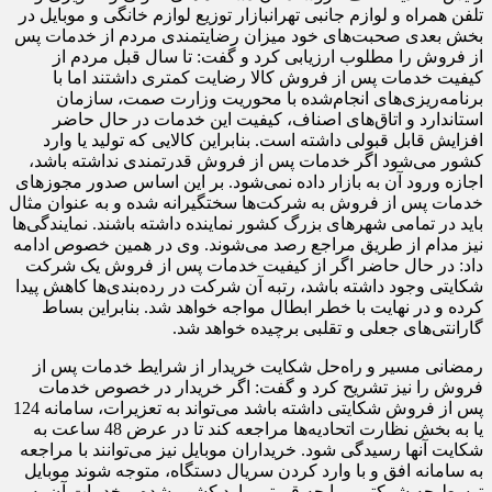
تلفن همراه و لوازم جانبی تهرانبازار توزیع لوازم خانگی و موبایل در
بخش بعدی صحبت‌های خود میزان رضایتمندی مردم از خدمات پس
از فروش را مطلوب ارزیابی کرد و گفت: تا سال قبل مردم از
کیفیت خدمات پس از فروش کالا رضایت کمتری داشتند اما با
برنامه‌ریزی‌های انجام‌شده با محوریت وزارت صمت، سازمان
استاندارد و اتاق‌های اصناف، کیفیت این خدمات در حال حاضر
افزایش قابل قبولی داشته است. بنابراین کالایی که تولید یا وارد
کشور می‌شود اگر خدمات پس از فروش قدرتمندی نداشته باشد،
اجازه ورود آن به بازار داده نمی‌شود. بر این اساس صدور مجوزهای
خدمات پس از فروش به شرکت‌ها سختگیرانه شده و به عنوان مثال
باید در تمامی شهرهای بزرگ کشور نماینده داشته باشند. نمایندگی‌ها
نیز مدام از طریق مراجع رصد می‌شوند. وی در همین خصوص ادامه
داد: در حال حاضر اگر از کیفیت خدمات پس از فروش یک شرکت
شکایتی وجود داشته باشد، رتبه آن شرکت در رده‌بندی‌ها کاهش پیدا
کرده و در نهایت با خطر ابطال مواجه خواهد شد. بنابراین بساط
گارانتی‌های جعلی و تقلبی برچیده خواهد شد.
رمضانی مسیر و راه‌حل شکایت خریدار از شرایط خدمات پس از
فروش را نیز تشریح کرد و گفت: اگر خریدار در خصوص خدمات
پس از فروش شکایتی داشته باشد می‌تواند به تعزیرات، سامانه 124
یا به بخش نظارت اتحادیه‌ها مراجعه کند تا در عرض 48 ساعت به
شکایت آنها رسیدگی شود. خریداران موبایل نیز می‌توانند با مراجعه
به سامانه افق و با وارد کردن سریال دستگاه، متوجه شوند موبایل
توسط چه شرکتی و با چه قیمتی وارد کشور شده و خدمات آن به