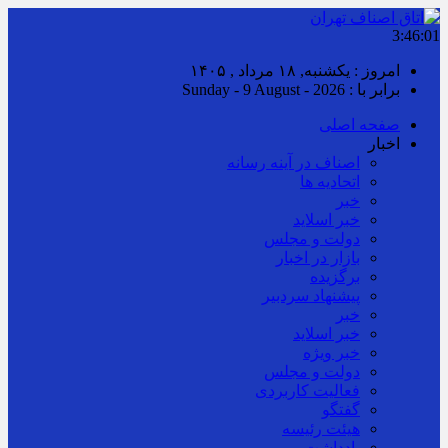
3:46:02
امروز : یکشنبه, ۱۸ مرداد , ۱۴۰۵
برابر با : Sunday - 9 August - 2026
صفحه اصلی
اخبار
اصناف در آینه رسانه
اتحادیه ها
خبر
خبر اسلايد
دولت و مجلس
بازار در اخبار
برگزیده
پیشنهاد سردبیر
خبر
خبر اسلايد
خبر ویژه
دولت و مجلس
فعالیت کاربردی
گفتگو
هیئت رئیسه
یادداشت