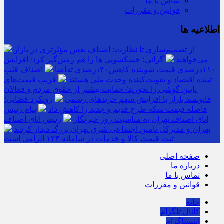
تماس با ما
قوانین و مقررات
اطلاعیه ها
از تصمیم‌سازی تا نظارت؛ اصناف نقش مؤثرتری در بازار
می‌خواهند
گرانی؛ خشکشویی‌ ها را هم زمین‌گیر کرد/ افزایش
۱۱۰درصدی قیمت شوینده کاهش۴۰درصدی تقاضا
اصناف قلب
تپنده اقتصاد و تقویت‌کننده وحدت ملی هستند
فریب قیمت‌های
پایین گوشی را نخورید/ حمایت بیشتر از حقوق مردم و فعالان
قانونمند بازار با افزایش سهم خریدهای رسمی
رویکرد قضایی؛
فاصله قیمت سکه طرح قدیم و جدید را کاهش داد
پیام رئیس
اتاق اصناف تهران به مناسبت روز خبرنگار
رئیس اتاق اصناف
تهران و مدیرکل تامین اجتماعی شرق تهران بزرگ دیدار کردند
ثبت قیمت کالا و خدمات در سامانه ۱۲۴ الزامی است
صفحه اصلی
درباره ما
تماس با ما
قوانین و مقررات
خانه
کانال تلگرام
اینستاگرام