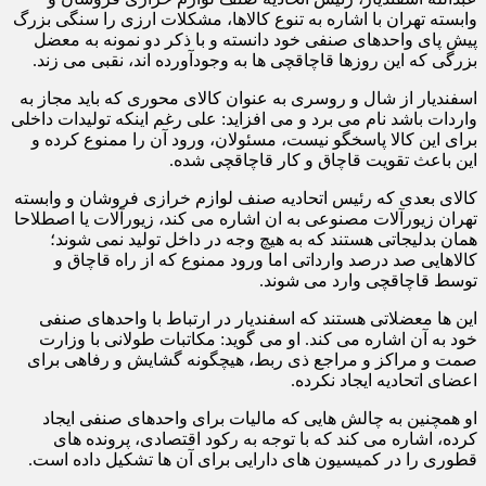
وابسته تهران با اشاره به تنوع کالاها، مشکلات ارزی را سنگی بزرگ
پیش پای واحدهای صنفی خود دانسته و با ذکر دو نمونه به معضل
بزرگی که این روزها قاچاقچی ها به وجودآورده اند، نقبی می زند.
اسفندیار از شال و روسری به عنوان کالای محوری که باید مجاز به
واردات باشد نام می برد و می افزاید: علی رغم اینکه تولیدات داخلی
برای این کالا پاسخگو نیست، مسئولان، ورود آن را ممنوع کرده و
این باعث تقویت قاچاق و کار قاچاقچی شده.
کالای بعدی که رئیس اتحادیه صنف لوازم خرازی فروشان و وابسته
تهران زیورآلات مصنوعی به ان اشاره می کند، زیورآلات یا اصطلاحا
همان بدلیجاتی هستند که به هیچ وجه در داخل تولید نمی شوند؛
کالاهایی صد درصد وارداتی اما ورود ممنوع که از راه قاچاق و
توسط قاچاقچی وارد می شوند.
این ها معضلاتی هستند که اسفندیار در ارتباط با واحدهای صنفی
خود به آن اشاره می کند. او می گوید: مکاتبات طولانی با وزارت
صمت و مراکز و مراجع ذی ربط، هیچگونه گشایش و رفاهی برای
اعضای اتحادیه ایجاد نکرده.
او همچنین به چالش هایی که مالیات برای واحدهای صنفی ایجاد
کرده، اشاره می کند که با توجه به رکود اقتصادی، پرونده های
قطوری را در کمیسیون های دارایی برای آن ها تشکیل داده است.