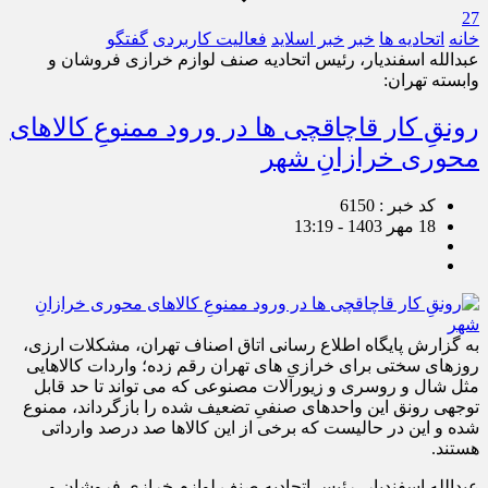
27
خانه
اتحادیه ها
خبر
خبر اسلايد
فعالیت کاربردی
گفتگو
عبدالله اسفندیار، رئیس اتحادیه صنف لوازم خرازی فروشان و
وابسته تهران:
رونقِ کار قاچاقچی ها در ورود ممنوعِ کالاهای
محوری خرازانِ شهر
کد خبر : 6150
18 مهر 1403 - 13:19
به گزارش پایگاه اطلاع رسانی اتاق اصناف تهران، مشکلات ارزی،
روزهای سختی برای خرازی های تهران رقم زده؛ واردات کالاهایی
مثل شال و روسری و زیورآلات مصنوعی که می تواند تا حد قابل
توجهی رونق این واحدهای صنفیِ تضعیف شده را بازگرداند، ممنوع
شده و این در حالیست که برخی از این کالاها صد درصد وارداتی
هستند.
عبدالله اسفندیار، رئیس اتحادیه صنف لوازم خرازی فروشان و