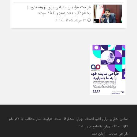
فرصت مؤدیان مالیاتی برای بهره‎مندی از
بخشودگی 100درصدی تا ۲۵ مرداد
12 مرداد 1405 - 9:26
تمامی حقوق برای اتاق اصناف تهران محفوظ است. هرگونه نشر مطالب با ذكر نام
اتاق اصناف تهران بلامانع مي باشد.
طراحی سایت : آریان دیتا