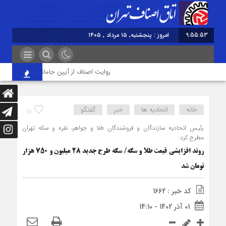
9:55:53
امروز : پنجشنبه, ۱۵ مرداد , ۱۴۰۵
روایت اصناف از آیین جاماندگان اربعین در تهرا
خانه
اتحادیه ها
خبر
گفتگو
17
رئیس اتحادیه سازندگان و فروشندگان طلا و جواهر، نقره و سکه تهران
مطرح کرد:
روند افزایشی قیمت طلا و سکه/ سکه طرح جدید 28 میلیون و 750 هزار
تومان شد
کد خبر : 1662
01 آذر 1402 - 14:10