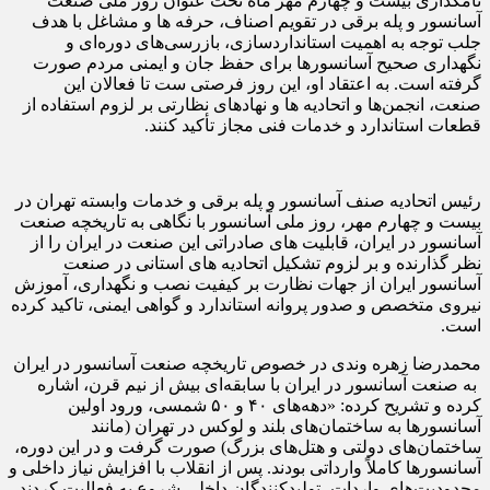
نامگذاری بیست و چهارم مهر ماه تحت عنوان روز ملی صنعت
آسانسور و پله برقی در تقویم اصناف، حرفه ها و مشاغل با هدف
جلب توجه به اهمیت استانداردسازی، بازرسی‌های دوره‌ای و
نگهداری صحیح آسانسورها برای حفظ جان و ایمنی مردم صورت
گرفته است. به اعتقاد او، این روز فرصتی ست تا فعالان این
صنعت، انجمن‌ها و اتحادیه ها و نهادهای نظارتی بر لزوم استفاده از
قطعات استاندارد و خدمات فنی مجاز تأکید کنند.
رئیس اتحادیه صنف آسانسور و پله برقی و خدمات وابسته تهران در
بیست و چهارم مهر، روز ملی آسانسور با نگاهی به تاریخچه صنعت
آسانسور در ایران، قابلیت های صادراتی این صنعت در ایران را از
نظر گذارنده و بر لزوم تشکیل اتحادیه های استانی در صنعت
آسانسور ایران از جهات نظارت بر کیفیت نصب و نگهداری، آموزش
نیروی متخصص و صدور پروانه استاندارد و گواهی ایمنی، تاکید کرده
است.
محمدرضا زهره وندی در خصوص تاریخچه صنعت آسانسور در ایران
به صنعت آسانسور در ایران با سابقه‌ای بیش از نیم قرن، اشاره
کرده و تشریح کرده: «دهه‌های ۴۰ و ۵۰ شمسی، ورود اولین
آسانسورها به ساختمان‌های بلند و لوکس در تهران (مانند
ساختمان‌های دولتی و هتل‌های بزرگ) صورت گرفت و در این دوره،
آسانسورها کاملاً وارداتی بودند. پس از انقلاب با افزایش نیاز داخلی و
محدودیت‌های واردات، تولیدکنندگان داخلی شروع به فعالیت کردند.