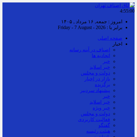
4:55:00
امروز : جمعه, ۱۶ مرداد , ۱۴۰۵
برابر با : Friday - 7 August - 2026
صفحه اصلی
اخبار
اصناف در آینه رسانه
اتحادیه ها
خبر
خبر اسلايد
دولت و مجلس
بازار در اخبار
برگزیده
پیشنهاد سردبیر
خبر
خبر اسلايد
خبر ویژه
دولت و مجلس
فعالیت کاربردی
گفتگو
هیئت رئیسه
یادداشت