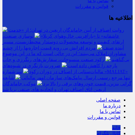
تماس با ما
قوانین و مقررات
اطلاعیه ها
روایت اصناف از آیین جاماندگان اربعین در تهران؛ از «خدمت
عاشقانه» تا «بازآفرینی حال‌وهوای کربلا»
نوسازی صنعت،
ارتقای کیفیت و توسعه محصولات دوستدار محیط‌زیست، مسیر
آینده صنف
مردم افزایش بی رویه قیمت اجاره‌بها را از چشم
مشاوران املاک می‌بینند؛ این در حالی است که ما در این موضوع
بی‌گناهیم
رکود صنعت منسوجات، سفارش‌های رنگرزی و چاپ
پارچه را کاهش داده است
ضرورت بازنگری در شیوه‌های
مالیات‌ستانی از اصناف در دوران رکود
سرشماره «MALIAT»
تنها مرجع رسمی ارسال پیامک‌های سازمان امور مالیاتی
شایعه
گرانی بنزین، قیمت خودروهای برقی را بالا برد
موکب جاماندگان
اربعین اتاق اصناف تهران و اتحادیه های صنفی برپا شد
صفحه اصلی
درباره ما
تماس با ما
قوانین و مقررات
خانه
کانال تلگرام