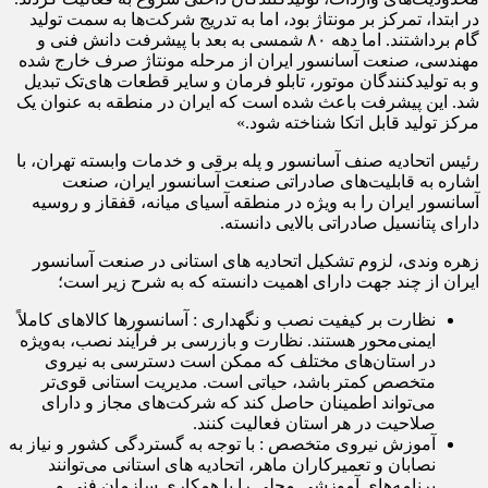
در ابتدا، تمرکز بر مونتاژ بود، اما به تدریج شرکت‌ها به سمت تولید
گام برداشتند. اما دهه ۸۰ شمسی به بعد با پیشرفت دانش فنی و
مهندسی، صنعت آسانسور ایران از مرحله مونتاژ صرف خارج شده
و به تولیدکنندگان موتور، تابلو فرمان و سایر قطعات های‌تک تبدیل
شد. این پیشرفت باعث شده است که ایران در منطقه به عنوان یک
مرکز تولید قابل اتکا شناخته شود.»
رئیس اتحادیه صنف آسانسور و پله برقی و خدمات وابسته تهران، با
اشاره به قابلیت‌های صادراتی صنعت آسانسور ایران، صنعت
آسانسور ایران را به ویژه در منطقه آسیای میانه، قفقاز و روسیه
دارای پتانسیل صادراتی بالایی دانسته.
زهره وندی، لزوم تشکیل اتحادیه های استانی در صنعت آسانسور
ایران از چند جهت دارای اهمیت دانسته که به شرح زیر است؛
نظارت بر کیفیت نصب و نگهداری : آسانسورها کالاهای کاملاً
ایمنی‌محور هستند. نظارت و بازرسی بر فرآیند نصب، به‌ویژه
در استان‌های مختلف که ممکن است دسترسی به نیروی
متخصص کمتر باشد، حیاتی است. مدیریت استانی قوی‌تر
می‌تواند اطمینان حاصل کند که شرکت‌های مجاز و دارای
صلاحیت در هر استان فعالیت کنند.
آموزش نیروی متخصص : با توجه به گستردگی کشور و نیاز به
نصابان و تعمیرکاران ماهر، اتحادیه های استانی می‌توانند
برنامه‌های آموزشی محلی را با همکاری سازمان فنی و