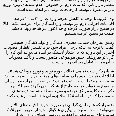
تنظیم بازار تایر، اقدامات لازم در خصوص اعلام سبدهای ویژه توزیع
تایر پر مصرف توسط کارخانجات تولید تایر انجام شده است.
وی افزود: با توجه به کاهش تعرفه واردات از ۳۲ به ۱۰ درصد
اقدامات اجرایی لازم نیز توسط واردکنندگان برای عرضه مکفی کالا
در سطح بازار صورت گرفته و هم اکنون نیز شاهد روند کاهشی
قیمت در سطح عرضه هستیم.
رئیس سازمان حمایت مصرف کنندگان و تولیدکنندگان همچنین
گفت: با توجه به اینکه برخی افراد سودجو با تفسیر غلط از مصوبات
اخیر بر این باورند که با احتکار لاستیک در آینده می‌توانند این کالا را
گران‌تر بفروشند، چنین موضوعی متصور نیست و تاکید مصوبات
صادره بر به تعادل رساندن بازار است.
شایان ذکر است تمامی فعالان حوزه تولید و توزیع موظف هستند
اطلاعات فروش خود را در سامانه‌های مرتبط وزارت صمت مانند:
سامانه جامع تجارت و… ثبت نمایند، تا در صورت مراجعه بازرسان،
موضوع به عنوان عرضه خارج از شبکه تلقی نگردد.ضمنا لازم به
ذکر است کلیه مراکز عرضه و توزیع موظف هستند قیمت‌های
مصوب را که در سامانه 124 اطلاع‌رسانی شده است، رعایت کنند.
ضمن اینکه هموطنان گرامی در صورت خرید با قیمت‌های بالاتر
می‌توانند نسبت به ثبت و پیگیری شکوائیه خود از طریق تلفن 124،
سامانه‌های مربوطه، مراجعه به بازرسی اصناف و ادارات کل