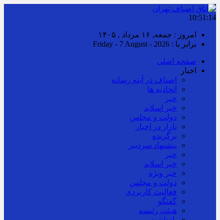
10:51:15
امروز : جمعه, ۱۶ مرداد , ۱۴۰۵
برابر با : Friday - 7 August - 2026
صفحه اصلی
اخبار
اصناف در آینه رسانه
اتحادیه ها
خبر
خبر اسلايد
دولت و مجلس
بازار در اخبار
برگزیده
پیشنهاد سردبیر
خبر
خبر اسلايد
خبر ویژه
دولت و مجلس
فعالیت کاربردی
گفتگو
هیئت رئیسه
یادداشت