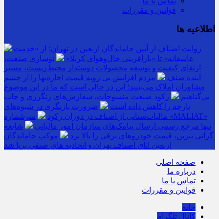
تماس با ما
قوانین و مقررات
اطلاعیه ها
روایت اصناف از آیین جاماندگان اربعین در تهران؛ از «خدمت
عاشقانه» تا «بازآفرینی حال‌وهوای کربلا»
نوسازی صنعت،
ارتقای کیفیت و توسعه محصولات دوستدار محیط‌زیست، مسیر
آینده صنف
مردم افزایش بی رویه قیمت اجاره‌بها را از چشم
مشاوران املاک می‌بینند؛ این در حالی است که ما در این موضوع
بی‌گناهیم
رکود صنعت منسوجات، سفارش‌های رنگرزی و چاپ
پارچه را کاهش داده است
ضرورت بازنگری در شیوه‌های
مالیات‌ستانی از اصناف در دوران رکود
سرشماره «MALIAT»
تنها مرجع رسمی ارسال پیامک‌های سازمان امور مالیاتی
شایعه
گرانی بنزین، قیمت خودروهای برقی را بالا برد
موکب جاماندگان
اربعین اتاق اصناف تهران و اتحادیه های صنفی برپا شد
صفحه اصلی
درباره ما
تماس با ما
قوانین و مقررات
خانه
کانال تلگرام