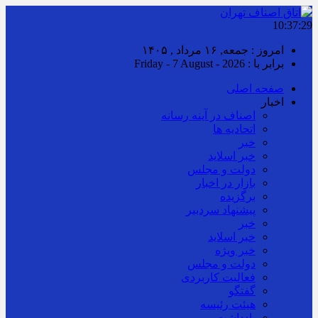
10:37:29
امروز : جمعه, ۱۶ مرداد , ۱۴۰۵
برابر با : Friday - 7 August - 2026
صفحه اصلی
اخبار
اصناف در آینه رسانه
اتحادیه ها
خبر
خبر اسلايد
دولت و مجلس
بازار در اخبار
برگزیده
پیشنهاد سردبیر
خبر
خبر اسلايد
خبر ویژه
دولت و مجلس
فعالیت کاربردی
گفتگو
هیئت رئیسه
یادداشت