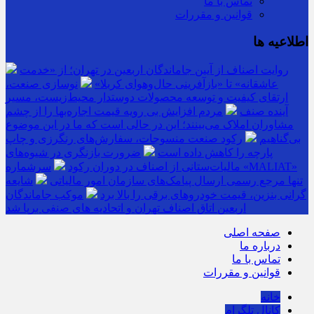
تماس با ما
قوانین و مقررات
اطلاعیه ها
روایت اصناف از آیین جاماندگان اربعین در تهران؛ از «خدمت
عاشقانه» تا «بازآفرینی حال‌وهوای کربلا»
نوسازی صنعت،
ارتقای کیفیت و توسعه محصولات دوستدار محیط‌زیست، مسیر
آینده صنف
مردم افزایش بی رویه قیمت اجاره‌بها را از چشم
مشاوران املاک می‌بینند؛ این در حالی است که ما در این موضوع
بی‌گناهیم
رکود صنعت منسوجات، سفارش‌های رنگرزی و چاپ
پارچه را کاهش داده است
ضرورت بازنگری در شیوه‌های
مالیات‌ستانی از اصناف در دوران رکود
سرشماره «MALIAT»
تنها مرجع رسمی ارسال پیامک‌های سازمان امور مالیاتی
شایعه
گرانی بنزین، قیمت خودروهای برقی را بالا برد
موکب جاماندگان
اربعین اتاق اصناف تهران و اتحادیه های صنفی برپا شد
صفحه اصلی
درباره ما
تماس با ما
قوانین و مقررات
خانه
کانال تلگرام