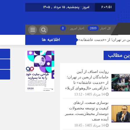
6:09:52
امروز : پنجشنبه, ۱۵ مرداد , ۱۴۰۵
کل اخبار
2809
اخبار امروز :
0
اطلاعیه ها
ران؛ از «خدمت عاشقانه» تا «بازآفرینی حال‌وهوای کربلا»
نوسازی صنعت، ارت
ین مطالب
روایت اصناف از آیین
جاماندگان اربعین در تهران؛
از «خدمت عاشقانه» تا
«بازآفرینی حال‌وهوای کربلا»
14 مرداد 1405 - 13:12
نوسازی صنعت، ارتقای
کیفیت و توسعه محصولات
دوستدار محیط‌زیست، مسیر
آینده صنف
14 مرداد 1405 - 10:45