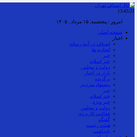
13:45:22
امروز : پنجشنبه, ۱۵ مرداد , ۱۴۰۵
صفحه اصلی
اخبار
اصناف در آینه رسانه
اتحادیه ها
خبر
خبر اسلايد
دولت و مجلس
بازار در اخبار
برگزیده
پیشنهاد سردبیر
خبر
خبر اسلايد
خبر ویژه
دولت و مجلس
فعالیت کاربردی
گفتگو
هیئت رئیسه
یادداشت
چند رسانه ای