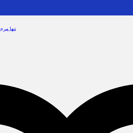
سرشماره «MALIAT» تنها مرجع رسمی ارسال پیا