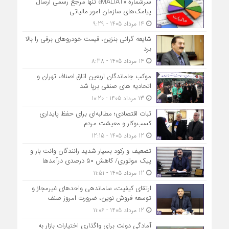
سرشماره «MALIAT» تنها مرجع رسمی ارسال
پیامک‌های سازمان امور مالیاتی
14 مرداد 1405 - 9:29
شایعه گرانی بنزین، قیمت خودروهای برقی را بالا
برد
14 مرداد 1405 - 8:38
موکب جاماندگان اربعین اتاق اصناف تهران و
اتحادیه های صنفی برپا شد
13 مرداد 1405 - 10:20
ثبات اقتصادی؛ مطالبه‌ای برای حفظ پایداری
کسب‌وکار و معیشت مردم
12 مرداد 1405 - 12:15
تضعیف و رکود بسیار شدید رانندگان وانت بار و
پیک موتوری/ کاهش ۵۰ درصدی درآمدها
12 مرداد 1405 - 11:51
ارتقای کیفیت، ساماندهی واحدهای غیرمجاز و
توسعه فروش نوین، ضرورت امروز صنف
12 مرداد 1405 - 11:06
آمادگی دولت برای واگذاری اختیارات بازار به