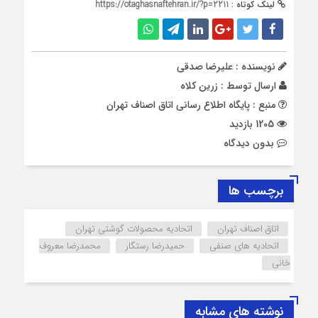
لینک کوتاه :
https://otaghasnaftehran.ir/?p=2211
نویسنده : علیرضا صدقی
ارسال توسط :
زرین کلاه
منبع : پایگاه اطلاع رسانی اتاق اصناف تهران
1205 بازدید
بدون دیدگاه
برچسب ها
اتاق اصناف تهران
اتحادیه محصولات گوشتی تهران
اتحادیه های صنفی
حمیدرضا رستگار
محمدرضا معروف
خانی
نوشته های مشابه