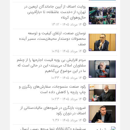
روایت اصناف از آیین جاماندگان اربعین در
تهران؛ از «خدمت عاشقانه» تا «بازآفرینی
حال‌وهوای کربلا»
14 مرداد 1405 - 13:12
نوسازی صنعت، ارتقای کیفیت و توسعه
محصولات دوستدار محیط‌زیست، مسیر آینده
صنف
14 مرداد 1405 - 10:45
مردم افزایش بی رویه قیمت اجاره‌بها را از چشم
مشاوران املاک می‌بینند؛ این در حالی است که
ما در این موضوع بی‌گناهیم
14 مرداد 1405 - 10:33
رکود صنعت منسوجات، سفارش‌های رنگرزی و
چاپ پارچه را کاهش داده است
14 مرداد 1405 - 10:23
ضرورت بازنگری در شیوه‌های مالیات‌ستانی از
اصناف در دوران رکود
14 مرداد 1405 - 9:36
سرشماره «MALIAT» تنها مرجع رسمی ارسال