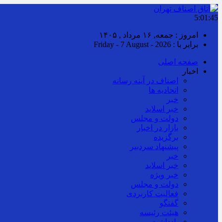
5:01:46
امروز : جمعه, ۱۶ مرداد , ۱۴۰۵
برابر با : Friday - 7 August - 2026
صفحه اصلی
اخبار
اصناف در آینه رسانه
اتحادیه ها
خبر
خبر اسلايد
دولت و مجلس
بازار در اخبار
برگزیده
پیشنهاد سردبیر
خبر
خبر اسلايد
خبر ویژه
دولت و مجلس
فعالیت کاربردی
گفتگو
هیئت رئیسه
یادداشت