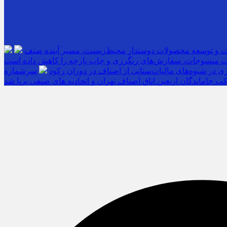
ت و توسعه محصولات دوستدار محیط‌زیست، مسیر آینده صنف
 منسوجات، سفارش‌های رنگرزی و چاپ پارچه را کاهش داده است
 در شیوه‌های مالیات‌ستانی از اصناف در دوران رکود
ب جاماندگان اربعین اتاق اصناف تهران و اتحادیه های صنفی برپا شد