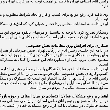
دارد.
وی تاکید کرد: رفع موانع برای کسب و کار و ایجاد شرایط مطلوب و 
توجه داد.
او در ادامه به انتخابات مجلس پرداخت و عنوان کرد که اتاق‌‌های سه‌گا
رستگار تصریح کرد: با توجه به پتانسیل و مزیب‎های بالقوه موجود این مراکز، هدف از این جلسه تقویت و توسعه همکارهای سه جانبه اتاق‎هاست و امیدوارم منافع همکاران در سه اتاق پیگیری شود.
وی خاطرنشان کرد: حقیقت این است که شاید همکاری های این سه اتا
همکاری برای افزایش وزن مطالبات بخش خصوصی
در ادامه این جلسه، رئیس اتاق بازرگانی تهران ضمن قدردانی از همرا
و این وظیفه با همکاری سه اتاق در شکل جدیدی که از امروز ایجاد ش
محمود نجفی عرب یکی از دستاوردهای این جلسه را کمک به مشارکت 
است.
او در ادامه به ملاقات اخیر تولیدکنندگان با مقام معظم رهبری اشار
کسب‌وکارهای بخش خصوصی بیان فرمودند. بنابراین ما از همین نقطه م
رئیس اتاق بازرگانی تهران گفت: انتظار این است که مسئولان و دستگا
می‌شود. البته این مسایل را می‌توان از طریق همکاری، معاضدت و تعا
منافع شخصی نیست بلکه پای مردم در میان است.
اهتمام بر رفع مشکلات فعالان اقتصادی در میان اصناف و حوزه بازرگ
در این جلسه همچنین رئیس اتاق تعاون استان تهران طی سخنانی توضیح 
محمد خان‎بلوکی در سخنانی تاکید کرد: رفع مشکلات فعالان اقتصادی و ارباب رجوع چه در طبقه اصناف چه طبقه بازرگانی از اهداف اصلی این گردهمایی بوده است.