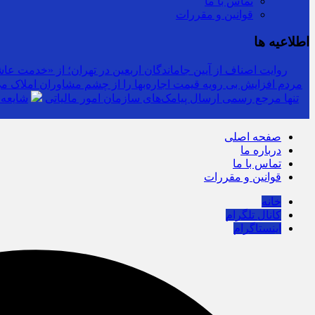
تماس با ما
قوانین و مقررات
اطلاعیه ها
روایت اصناف از آیین جاماندگان اربعین در تهران؛ از «خدمت عاشق
مردم افزایش بی رویه قیمت اجاره‌بها را از چشم مشاوران املاک می‌
سرشماره «MALIAT» تنها مرجع رسمی ارسال پیامک‌های سازمان امور مالیاتی
شایعه 
صفحه اصلی
درباره ما
تماس با ما
قوانین و مقررات
خانه
کانال تلگرام
اینستاگرام