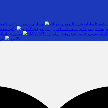
انه» تا «بازآفرینی حال‌وهوای کربلا»
نوسازی صنعت، ارتقای کیفی
بینند؛ این در حالی است که ما در این موضوع بی‌گناهیم
رکود صنعت
گرانی بنزین، قیمت خودروهای برقی را
ضرورت بازنگری
بالا برد
موک