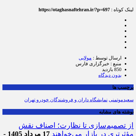
لینک کوتاه :
https://otaghasnaftehran.ir/?p=697
ارسال توسط :
مولایی
منبع : خبرگزاری فارس
850 بازدید
بدون دیدگاه
برچسب ها
سعیدموتمنی
نمایشگاه داران و فروشندگان خودرو تهران
نوشته های مشابه
از تصمیم‌سازی تا نظارت؛ اصناف نقش
مؤثرتری در بازار می‌خواهند
17 مرداد 1405 -