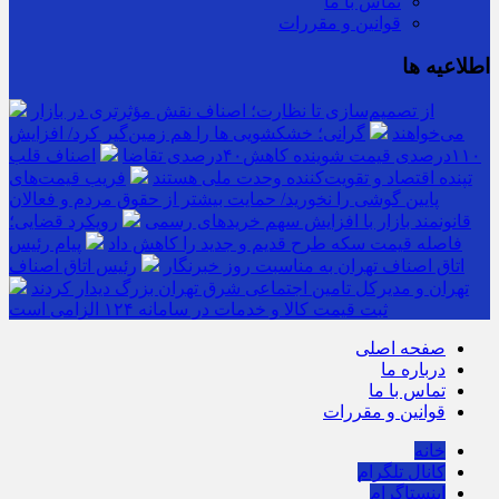
تماس با ما
قوانین و مقررات
اطلاعیه ها
از تصمیم‌سازی تا نظارت؛ اصناف نقش مؤثرتری در بازار
می‌خواهند
گرانی؛ خشکشویی‌ ها را هم زمین‌گیر کرد/ افزایش
۱۱۰درصدی قیمت شوینده کاهش۴۰درصدی تقاضا
اصناف قلب
تپنده اقتصاد و تقویت‌کننده وحدت ملی هستند
فریب قیمت‌های
پایین گوشی را نخورید/ حمایت بیشتر از حقوق مردم و فعالان
قانونمند بازار با افزایش سهم خریدهای رسمی
رویکرد قضایی؛
فاصله قیمت سکه طرح قدیم و جدید را کاهش داد
پیام رئیس
اتاق اصناف تهران به مناسبت روز خبرنگار
رئیس اتاق اصناف
تهران و مدیرکل تامین اجتماعی شرق تهران بزرگ دیدار کردند
ثبت قیمت کالا و خدمات در سامانه ۱۲۴ الزامی است
صفحه اصلی
درباره ما
تماس با ما
قوانین و مقررات
خانه
کانال تلگرام
اینستاگرام