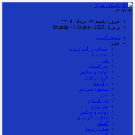
22:07:59
امروز : شنبه, ۱۷ مرداد , ۱۴۰۵
برابر با : Saturday - 8 August - 2026
صفحه اصلی
اخبار
اصناف در آینه رسانه
اتحادیه ها
خبر
خبر اسلايد
دولت و مجلس
بازار در اخبار
برگزیده
پیشنهاد سردبیر
خبر
خبر اسلايد
خبر ویژه
دولت و مجلس
فعالیت کاربردی
گفتگو
هیئت رئیسه
یادداشت