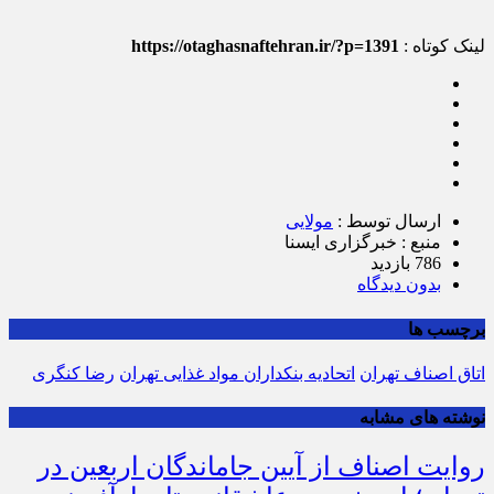
لینک کوتاه :
https://otaghasnaftehran.ir/?p=1391
ارسال توسط :
مولایی
منبع : خبرگزاری ایسنا
786 بازدید
بدون دیدگاه
برچسب ها
اتاق اصناف تهران
اتحادیه بنکداران مواد غذایی تهران
رضا کنگری
نوشته های مشابه
روایت اصناف از آیین جاماندگان اربعین در