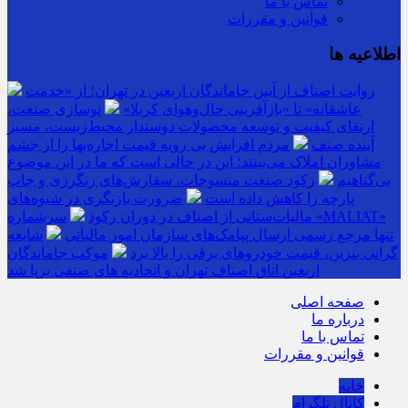
تماس با ما
قوانین و مقررات
اطلاعیه ها
روایت اصناف از آیین جاماندگان اربعین در تهران؛ از «خدمت
عاشقانه» تا «بازآفرینی حال‌وهوای کربلا»
نوسازی صنعت،
ارتقای کیفیت و توسعه محصولات دوستدار محیط‌زیست، مسیر
آینده صنف
مردم افزایش بی رویه قیمت اجاره‌بها را از چشم
مشاوران املاک می‌بینند؛ این در حالی است که ما در این موضوع
بی‌گناهیم
رکود صنعت منسوجات، سفارش‌های رنگرزی و چاپ
پارچه را کاهش داده است
ضرورت بازنگری در شیوه‌های
مالیات‌ستانی از اصناف در دوران رکود
سرشماره «MALIAT»
تنها مرجع رسمی ارسال پیامک‌های سازمان امور مالیاتی
شایعه
گرانی بنزین، قیمت خودروهای برقی را بالا برد
موکب جاماندگان
اربعین اتاق اصناف تهران و اتحادیه های صنفی برپا شد
صفحه اصلی
درباره ما
تماس با ما
قوانین و مقررات
خانه
کانال تلگرام