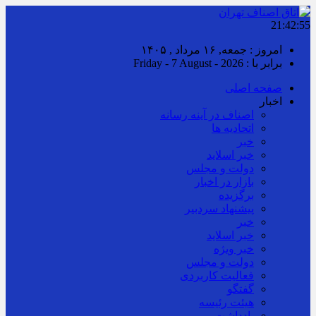
21:42:56
امروز : جمعه, ۱۶ مرداد , ۱۴۰۵
برابر با : Friday - 7 August - 2026
صفحه اصلی
اخبار
اصناف در آینه رسانه
اتحادیه ها
خبر
خبر اسلايد
دولت و مجلس
بازار در اخبار
برگزیده
پیشنهاد سردبیر
خبر
خبر اسلايد
خبر ویژه
دولت و مجلس
فعالیت کاربردی
گفتگو
هیئت رئیسه
یادداشت