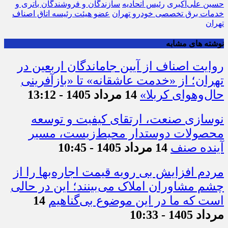
حسین علی‌اکبری
رئیس اتحادیه
سازندگان و فروشندگان باتری و
خدمات برق تخصصی خودرو تهران
عضو هیئت رئیسه اتاق اصناف
تهران
نوشته های مشابه
روایت اصناف از آیین جاماندگان اربعین در
تهران؛ از «خدمت عاشقانه» تا «بازآفرینی
حال‌وهوای کربلا»
14 مرداد 1405 - 13:12
نوسازی صنعت، ارتقای کیفیت و توسعه
محصولات دوستدار محیط‌زیست، مسیر
آینده صنف
14 مرداد 1405 - 10:45
مردم افزایش بی رویه قیمت اجاره‌بها را از
چشم مشاوران املاک می‌بینند؛ این در حالی
است که ما در این موضوع بی‌گناهیم
14
مرداد 1405 - 10:33