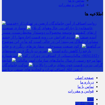
تماس با ما
قوانین و مقررات
اطلاعیه ها
روایت اصناف از آیین جاماندگان اربعین در تهران؛ از «خدمت
عاشقانه» تا «بازآفرینی حال‌وهوای کربلا»
نوسازی صنعت،
ارتقای کیفیت و توسعه محصولات دوستدار محیط‌زیست، مسیر
آینده صنف
مردم افزایش بی رویه قیمت اجاره‌بها را از چشم
مشاوران املاک می‌بینند؛ این در حالی است که ما در این موضوع
بی‌گناهیم
رکود صنعت منسوجات، سفارش‌های رنگرزی و چاپ
پارچه را کاهش داده است
ضرورت بازنگری در شیوه‌های
مالیات‌ستانی از اصناف در دوران رکود
سرشماره «MALIAT»
تنها مرجع رسمی ارسال پیامک‌های سازمان امور مالیاتی
شایعه
گرانی بنزین، قیمت خودروهای برقی را بالا برد
موکب جاماندگان
اربعین اتاق اصناف تهران و اتحادیه های صنفی برپا شد
صفحه اصلی
درباره ما
تماس با ما
قوانین و مقررات
خانه
کانال تلگرام