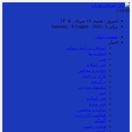
2:19:10
امروز : شنبه, ۱۷ مرداد , ۱۴۰۵
برابر با : Saturday - 8 August - 2026
صفحه اصلی
اخبار
اصناف در آینه رسانه
اتحادیه ها
خبر
خبر اسلايد
دولت و مجلس
بازار در اخبار
برگزیده
پیشنهاد سردبیر
خبر
خبر اسلايد
خبر ویژه
دولت و مجلس
فعالیت کاربردی
گفتگو
هیئت رئیسه
یادداشت