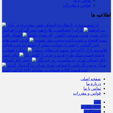
تماس با ما
قوانین و مقررات
اطلاعیه ها
از تصمیم‌سازی تا نظارت؛ اصناف نقش مؤثرتری در بازار
می‌خواهند
گرانی؛ خشکشویی‌ ها را هم زمین‌گیر کرد/ افزایش
۱۱۰درصدی قیمت شوینده کاهش۴۰درصدی تقاضا
اصناف قلب
تپنده اقتصاد و تقویت‌کننده وحدت ملی هستند
فریب قیمت‌های
پایین گوشی را نخورید/ حمایت بیشتر از حقوق مردم و فعالان
قانونمند بازار با افزایش سهم خریدهای رسمی
رویکرد قضایی؛
فاصله قیمت سکه طرح قدیم و جدید را کاهش داد
پیام رئیس
اتاق اصناف تهران به مناسبت روز خبرنگار
رئیس اتاق اصناف
تهران و مدیرکل تامین اجتماعی شرق تهران بزرگ دیدار کردند
ثبت قیمت کالا و خدمات در سامانه ۱۲۴ الزامی است
صفحه اصلی
درباره ما
تماس با ما
قوانین و مقررات
خانه
کانال تلگرام
اینستاگرام