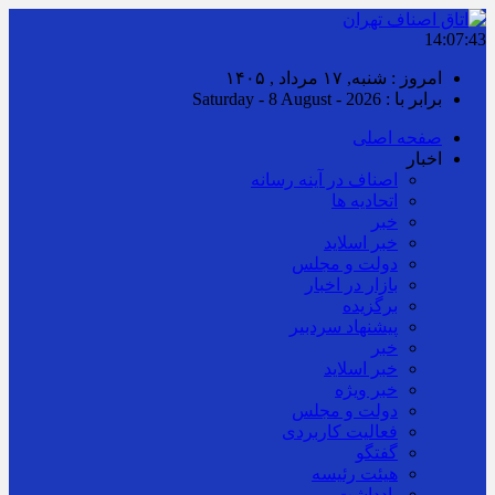
14:07:44
امروز : شنبه, ۱۷ مرداد , ۱۴۰۵
برابر با : Saturday - 8 August - 2026
صفحه اصلی
اخبار
اصناف در آینه رسانه
اتحادیه ها
خبر
خبر اسلايد
دولت و مجلس
بازار در اخبار
برگزیده
پیشنهاد سردبیر
خبر
خبر اسلايد
خبر ویژه
دولت و مجلس
فعالیت کاربردی
گفتگو
هیئت رئیسه
یادداشت