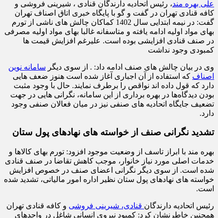
علی بهره مند
، رئیس اتحادیه دارندگان قنادی ، شیرینی فروشی و
کافه قنادی تهران در گفت و گو با پایگاه خبری اتاق اصناف تهران
گفت: در نیمه ابتدایی سال 1402 کماکان چالش های ناشی از تورم
بهای مواد اولیه ادامه یافته و متاسفانه غالبا بهای مواد اولیه مصرفی
در صنف قنادی افزایشی بوده است. علی‎رغم افزایش قیمت ها
کمبودی وجود نداشت
وی در بیان چالش های صنف ادامه داد: . از سوی دیگر
سامانه نوین
اصناف
که استفاده از آن اجباری آغاز شده است هنوز ضعف هایی
دارد که قول داده اند نواقص را برطرف نمایند. حال با وجود مثبت
بودن دیدگاه‌ها در بهره برداری از این سامانه، نگرانی هایی در جهت
تضعیف جایگاه اتحادیه های صنفی نیز در میان فعالان صنفی وجود
دارد.
تشدید نگرانی صنف از خواسته های نهادهای پول ستان
بهره مند با ابراز تاسف از وضعیت موجود افزود: تورم بهای کالاها و
خدمات اصلی مورد نیاز خانوار، موجب کاهش تقاضا در صنف قنادی
شده است. از سوی دیگر نگرانی اعضای صنف در خصوص افزایش
خواسته های نهادهای پول ستان نظیر اداره امور مالیاتی، تشدید شده
است.
رئیس اتحادیه دارندگان
قنادی، شیرینی فروشی
و کافه قنادی تهران
همچنین خاطرنشان کرد: کمبود نیروی انسانی شاغل در واحدهای