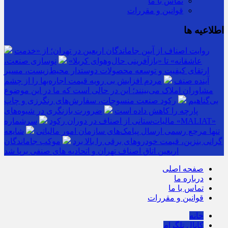
تماس با ما
قوانین و مقررات
اطلاعیه ها
روایت اصناف از آیین جاماندگان اربعین در تهران؛ از «خدمت
عاشقانه» تا «بازآفرینی حال‌وهوای کربلا»
نوسازی صنعت،
ارتقای کیفیت و توسعه محصولات دوستدار محیط‌زیست، مسیر
آینده صنف
مردم افزایش بی رویه قیمت اجاره‌بها را از چشم
مشاوران املاک می‌بینند؛ این در حالی است که ما در این موضوع
بی‌گناهیم
رکود صنعت منسوجات، سفارش‌های رنگرزی و چاپ
پارچه را کاهش داده است
ضرورت بازنگری در شیوه‌های
مالیات‌ستانی از اصناف در دوران رکود
سرشماره «MALIAT»
تنها مرجع رسمی ارسال پیامک‌های سازمان امور مالیاتی
شایعه
گرانی بنزین، قیمت خودروهای برقی را بالا برد
موکب جاماندگان
اربعین اتاق اصناف تهران و اتحادیه های صنفی برپا شد
صفحه اصلی
درباره ما
تماس با ما
قوانین و مقررات
خانه
کانال تلگرام