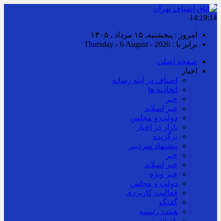
14:19:15
امروز : پنجشنبه, ۱۵ مرداد , ۱۴۰۵
برابر با : Thursday - 6 August - 2026
صفحه اصلی
اخبار
اصناف در آینه رسانه
اتحادیه ها
خبر
خبر اسلايد
دولت و مجلس
بازار در اخبار
برگزیده
پیشنهاد سردبیر
خبر
خبر اسلايد
خبر ویژه
دولت و مجلس
فعالیت کاربردی
گفتگو
هیئت رئیسه
یادداشت