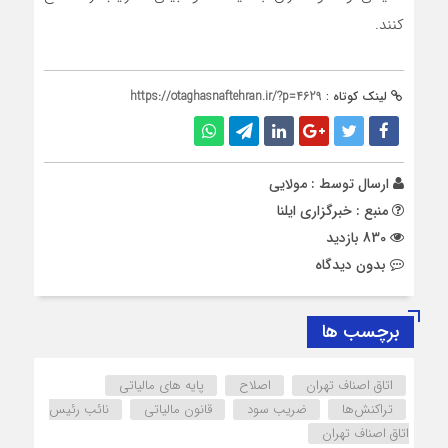
کنند.
لینک کوتاه :
https://otaghasnaftehran.ir/?p=4629
ارسال توسط :
مولایی
منبع : خبرگزاری ایلنا
830 بازدید
بدون دیدگاه
برچسب ها
اتاق اصناف تهران
اصلاح
پایه های مالیاتی
تراکنش‌ها
ضریب سود
قانون مالیاتی
نائب رئیس
اتاق اصناف تهران