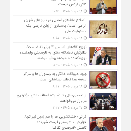
کالای لوکس نیست
18 مرداد 1405 - 10:59
اصلاح غلط‌های املایی در تابلوهای شهری
الزامی است/ پاسداری از زبان فارسی یک
مسئولیت ملی
18 مرداد 1405 - 8:57
توزیع کالاهای اساسی ۳ برابر تقاضاست/
نظارت‎های ناعادلانه منتج به نارضایتی واردکننده،
توزیع‎کننده و خرده‎فروش می‎شود
18 مرداد 1405 - 8:40
ورود حیوانات خانگی به رستوران‌ها و مراکز
عرضه غذا تخلف بهداشتی است
18 مرداد 1405 - 8:27
از تصمیم‌سازی تا نظارت؛ اصناف نقش مؤثرتری
در بازار می‌خواهند
17 مرداد 1405 - 12:27
گرانی؛ خشکشویی‌ ها را هم زمین‌گیر کرد/
افزایش ۱۱۰درصدی قیمت شوینده
کاهش۴۰درصدی تقاضا