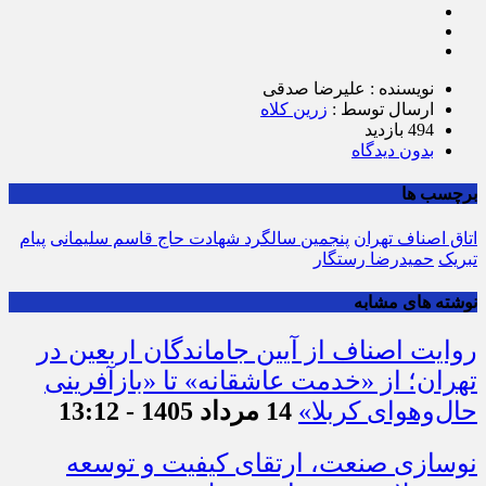
نویسنده : علیرضا صدقی
ارسال توسط :
زرین کلاه
494 بازدید
بدون دیدگاه
برچسب ها
اتاق اصناف تهران
پنجمین سالگرد شهادت حاج قاسم سلیمانی
پیام
تبریک
حمیدرضا رستگار
نوشته های مشابه
روایت اصناف از آیین جاماندگان اربعین در
تهران؛ از «خدمت عاشقانه» تا «بازآفرینی
حال‌وهوای کربلا»
14 مرداد 1405 - 13:12
نوسازی صنعت، ارتقای کیفیت و توسعه