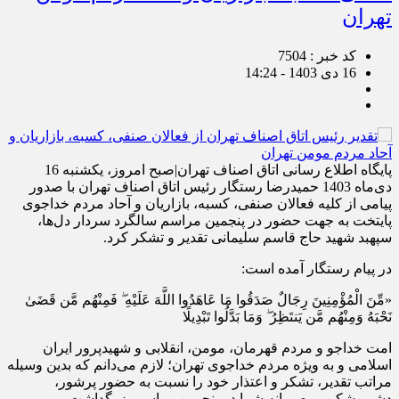
تهران
کد خبر : 7504
16 دی 1403 - 14:24
پایگاه اطلاع رسانی اتاق اصناف تهران|صبح امروز، یکشنبه 16
دی‌ماه 1403 حمیدرضا رستگار رئیس اتاق اصناف تهران با صدور
پیامی از کلیه فعالان صنفی، کسبه، بازاریان و آحاد مردم خداجوی
پایتخت به جهت حضور در پنجمین مراسم سالگرد سردار دل‌ها،
سپهبد شهید حاج قاسم سلیمانی تقدیر و تشکر کرد.
در پیام رستگار آمده است:
«مِّنَ الْمُؤْمِنِينَ رِجَالٌ صَدَقُوا مَا عَاهَدُوا اللَّهَ عَلَيْهِ ۖ فَمِنْهُم مَّن قَضَىٰ
نَحْبَهُ وَمِنْهُم مَّن يَنتَظِرُ ۖ وَمَا بَدَّلُوا تَبْدِيلًا
امت خداجو و مردم قهرمان، مومن، انقلابی و شهیدپرور ایران
اسلامی و به ویژه مردم خداجوی تهران؛ لازم می‌دانم که بدین وسیله
مراتب تقدیر، تشکر و اعتذار خود را نسبت به حضور پرشور،
دشمن‌شکن و بصیرانه شما در پنجمین مراسم بزرگداشت