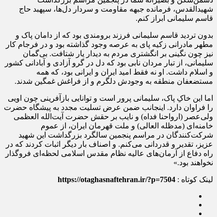
شهیدالقدس، فرمانده جبهه مقاومت و سردار دل‌ها، سپهبد حاج
قاسم سلیمانی ابراز کنم.
بدون تردید قاسم سلیمانی فرزند برومندی بود که از دامان پاک و
مطهر مادرانی زکیه پای به عرصه وجود گذاشته بود و در فرجام کار
نیز چون نگینی بر انگشتری مردم به دیدار یار شتافت. بی‌گمان
سلیمانی، از تبار مردان نابی بود که دل در گرو آزادی و آبادانی کشور
و اسلام داشت. او نه فقط امید ایران و ایرانی بود، که همه
مستضعفان منطقه به وجودش دلگرم و از فراغش غمگین شدند.
اما این خاکِ پاک، سلیمانی پرور است و توانایی بازآفرینی چون اویی
را فراوان دارد. اینجانب ضمن عرض تسلیت مجدد به پیشگاه حضرت
ولی‌عصر (ارواحنا فداه) و نایب بر حقش حضرت آیت‌الله العظمی
خامنه‌ای (مدظله العالی) و ملت قهرمان ایران، از عموم
شرکت‌کنندگان در مراسم پنجمین سالگرد بزرگداشت این شهید
عزیز، تقدیر و قدردانی می‌کنم. و اصناف بار دیگر اثبات کردند که در
راه دفاع از آرمان‌های عالیه نظام مقدس اسلامی لحظه‌ای فروگذار
نخواهند بود.»
لینک کوتاه :
https://otaghasnaftehran.ir/?p=7504