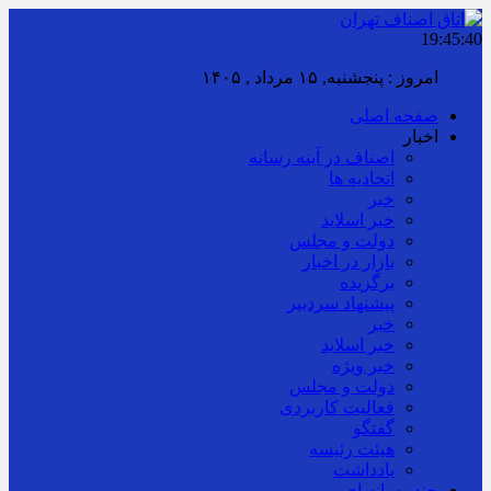
19:45:41
امروز : پنجشنبه, ۱۵ مرداد , ۱۴۰۵
صفحه اصلی
اخبار
اصناف در آینه رسانه
اتحادیه ها
خبر
خبر اسلايد
دولت و مجلس
بازار در اخبار
برگزیده
پیشنهاد سردبیر
خبر
خبر اسلايد
خبر ویژه
دولت و مجلس
فعالیت کاربردی
گفتگو
هیئت رئیسه
یادداشت
چند رسانه ای