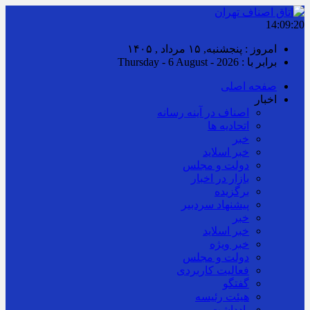
14:09:20
امروز : پنجشنبه, ۱۵ مرداد , ۱۴۰۵
برابر با : Thursday - 6 August - 2026
صفحه اصلی
اخبار
اصناف در آینه رسانه
اتحادیه ها
خبر
خبر اسلايد
دولت و مجلس
بازار در اخبار
برگزیده
پیشنهاد سردبیر
خبر
خبر اسلايد
خبر ویژه
دولت و مجلس
فعالیت کاربردی
گفتگو
هیئت رئیسه
یادداشت