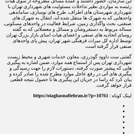
این سازمان، حضور داشتند و عمده مسائل مطروحه از سوی هیات
رئیسه به مواردی نظیر تداخلات مسئولیت های شهرداری تهران با
شهرداری شهرستان های اطراف، طرح های نوسازی، ساماندهی
واحدهایی که به شهرک ها منتقل شده اند، انتقال به شهرک های
صنعتی، بحث واگذاری زمین، شرایط فعالیت در واحدهای مسکونی،
مساله مربوط به دستفروشان و مسائل و معضلاتی که به گفته
روسای اتحادیه های صنفی و اعضای هیات امنای بازار بزرگ تهران
توسط اداره کل میراث فرهنگی شهر تهران، پیش پای واحدهای
صنفی قرار گرفته است.
گفتنی ست داوود گودرزی، معاون خدمات شهری و محیط زیست
شهرداری تهران پس از استماع همه موارد، ضمن اشاره به پیگیری
هایی که پیشتر صورت گرفته، دستورات لازم را جهت رسیدگی و
پیگیری های آتی در رفع عاجل موارد مطرح شده را صادر کرده و
بیان کرد که راسا در جریان این پیگیری ها تا حصول نتیجه قطعی
قرار خواهد گرفت.
لینک کوتاه :
https://otaghasnaftehran.ir/?p=10761