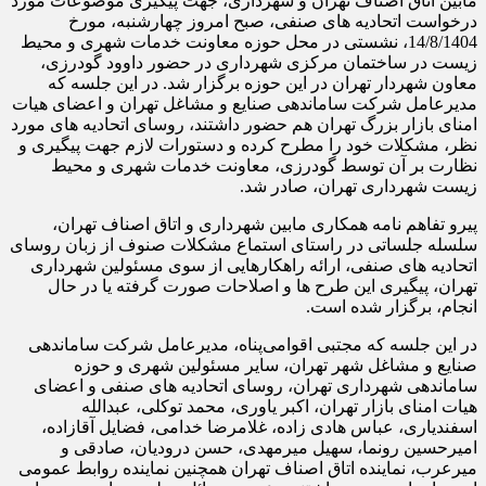
مابین اتاق اصناف تهران و شهرداری، جهت پیگیری موضوعات مورد
درخواست اتحادیه های صنفی، صبح امروز چهارشنبه، مورخ
14/8/1404، نشستی در محل حوزه معاونت خدمات شهری و محیط
زیست در ساختمان مرکزی شهرداری در حضور داوود گودرزی،
معاون شهردار تهران در این حوزه برگزار شد. در این جلسه که
مدیرعامل شرکت ساماندهی صنایع و مشاغل تهران و اعضای هیات
امنای بازار بزرگ تهران هم حضور داشتند، روسای اتحادیه های مورد
نظر، مشکلات خود را مطرح کرده و دستورات لازم جهت پیگیری و
نظارت بر آن توسط گودرزی، معاونت خدمات شهری و محیط
زیست شهرداری تهران، صادر شد.
پیرو تفاهم نامه همکاری مابین شهرداری و اتاق اصناف تهران،
سلسله جلساتی در راستای استماع مشکلات صنوف از زبان روسای
اتحادیه های صنفی، ارائه راهکارهایی از سوی مسئولین شهرداری
تهران، پیگیری این طرح ها و اصلاحات صورت گرفته یا در حال
انجام، برگزار شده است.
در این جلسه که مجتبی اقوامی‌پناه، مدیرعامل شرکت ساماندهی
صنایع و مشاغل شهر تهران، سایر مسئولین شهری و حوزه
ساماندهی شهرداری تهران، روسای اتحادیه های صنفی و اعضای
هیات امنای بازار تهران، اکبر یاوری، محمد توکلی، عبدالله
اسفندیاری، عباس هادی زاده، غلامرضا خدامی، فضایل آقازاده،
امیرحسین رونما، سهیل میرمهدی، حسن درودیان، صادقی و
میرعرب، نماینده اتاق اصناف تهران همچنین نماینده روابط عمومی