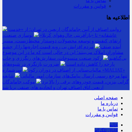
تماس با ما
قوانین و مقررات
اطلاعیه ها
روایت اصناف از آیین جاماندگان اربعین در تهران؛ از «خدمت
عاشقانه» تا «بازآفرینی حال‌وهوای کربلا»
نوسازی صنعت،
ارتقای کیفیت و توسعه محصولات دوستدار محیط‌زیست، مسیر
آینده صنف
مردم افزایش بی رویه قیمت اجاره‌بها را از چشم
مشاوران املاک می‌بینند؛ این در حالی است که ما در این موضوع
بی‌گناهیم
رکود صنعت منسوجات، سفارش‌های رنگرزی و چاپ
پارچه را کاهش داده است
ضرورت بازنگری در شیوه‌های
مالیات‌ستانی از اصناف در دوران رکود
سرشماره «MALIAT»
تنها مرجع رسمی ارسال پیامک‌های سازمان امور مالیاتی
شایعه
گرانی بنزین، قیمت خودروهای برقی را بالا برد
موکب جاماندگان
اربعین اتاق اصناف تهران و اتحادیه های صنفی برپا شد
صفحه اصلی
درباره ما
تماس با ما
قوانین و مقررات
خانه
کانال تلگرام