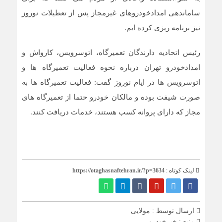
ساماندهی امدادخودروهای غیرمجاز پس از تعطیلات نوروز
نیز برنامه ریزی کرده ایم.
رئيس اتحاديه دارندگان تعميرگاه، اتوسرويس، كارواش و
امدادخودرو تهران درباره نحوه فعالیت تعمیرگاه ها و‌
اتوسرویس ها در ایام نوروز گفت: فعالیت تعمیرگاه ها به
صورت شیفت بوده و مالکان خودرو حتما از تعمیرگاه های
مجاز که دارای پروانه کسب هستند، خدمات دریافت کنند.
لینک کوتاه :
https://otaghasnaftehran.ir/?p=3634
ارسال توسط :
مولایی
منبع : خبرخودرو