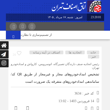
23:20:01
امروز : شنبه, ۱۷ مرداد , ۱۴۰۵
از تصمیم‌سازی تا نظارت؛ اصناف نقش مؤثر
خانه
اتحادیه ها
اصناف در آینه رسانه
24
خبر
رئيس اتحاديه صنف دارندگان تعميرگاه، اتوسرويس، كارواش و امدادخودرو
تهران:
تشخیص امدادخودروهای مجاز و غیرمجاز از طریق QR کد/
ساماندهی امدادخودروهای متفرقه یک ضرورت است
کد خبر : 3634
14 فروردین 1403 - 13:02