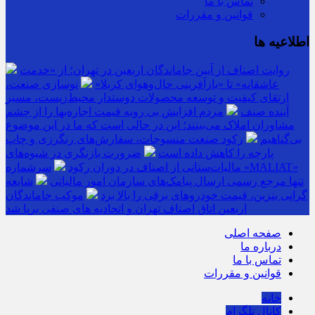
تماس با ما
قوانین و مقررات
اطلاعیه ها
روایت اصناف از آیین جاماندگان اربعین در تهران؛ از «خدمت
عاشقانه» تا «بازآفرینی حال‌وهوای کربلا»
نوسازی صنعت،
ارتقای کیفیت و توسعه محصولات دوستدار محیط‌زیست، مسیر
آینده صنف
مردم افزایش بی رویه قیمت اجاره‌بها را از چشم
مشاوران املاک می‌بینند؛ این در حالی است که ما در این موضوع
بی‌گناهیم
رکود صنعت منسوجات، سفارش‌های رنگرزی و چاپ
پارچه را کاهش داده است
ضرورت بازنگری در شیوه‌های
مالیات‌ستانی از اصناف در دوران رکود
سرشماره «MALIAT»
تنها مرجع رسمی ارسال پیامک‌های سازمان امور مالیاتی
شایعه
گرانی بنزین، قیمت خودروهای برقی را بالا برد
موکب جاماندگان
اربعین اتاق اصناف تهران و اتحادیه های صنفی برپا شد
صفحه اصلی
درباره ما
تماس با ما
قوانین و مقررات
خانه
کانال تلگرام