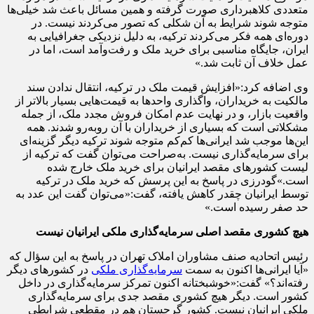
متعددی کلاهبرداری صورت گرفته و همین مسائل باعث شد خیلی‌ها
متوجه شوند شرایط به آن شکلی که تصور می‌کردند نیست. در
دوره‌ای همه فکر می‌کردند ترکیه، به دلیل نزدیکی جغرافیایی به
ایران، جایگاه مناسبی برای خرید ملک و رفت‌وآمد است، اما در
عمل خلاف آن ثابت شد.»
وی اضافه کرد:«افزایش قیمت ملک در ترکیه، انتقال ندادن سند
مالکیت به خریداران، واگذاری واحدها به قیمت‌هایی بسیار بالاتر از
واقعیت بازار، و در نهایت عدم امکان فروش مجدد ملک، از جمله
مشکلاتی است که بسیاری از خریداران با آن روبه‌رو شدند. همه
این‌ها موجب شد ایرانی‌ها کم‌کم متوجه شوند ترکیه دیگر گزینه‌ای
برای سرمایه‌گذاری نیست. به‌صراحت می‌توان گفت که ترکیه از
لیست کشورهای مقصد ایرانیان برای خرید ملک خارج شده
است.»گودرزی در پاسخ به این پرسش که خرید ملک در ترکیه
توسط ایرانیان چقدر کاهش یافته، گفت:«می‌توان گفت این عدد به
حد صفر رسیده است.»
هیچ کشوری مقصد اصلی سرمایه‌گذاری ملکی ایرانیان نیست
رئیس اتحادیه صنف مشاوران املاک تهران در پاسخ به این سؤال که
«آیا ایرانی‌ها اکنون به سمت
سرمایه‌گذاری ملکی
در کشورهای دیگر
رفته‌اند؟» گفت:«خوشبختانه اکنون تمرکز سرمایه‌گذاری در داخل
کشور است. دیگر هیچ کشوری مقصد جدی برای سرمایه‌گذاری
ملکی ایرانیان نیست. کشور گرجستان هم در مقطعی شرایطی