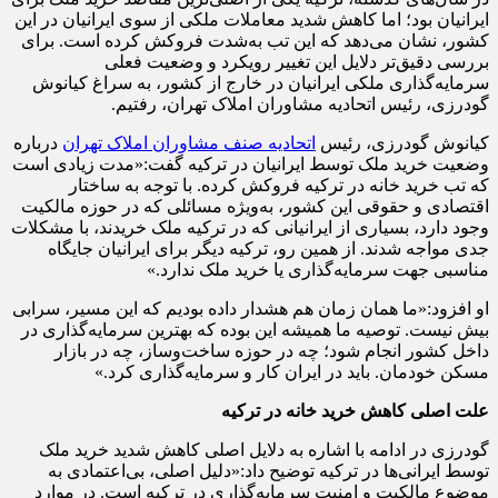
ایرانیان بود؛ اما کاهش شدید معاملات ملکی از سوی ایرانیان در این
کشور، نشان می‌دهد که این تب به‌شدت فروکش کرده است. برای
بررسی دقیق‌تر دلایل این تغییر رویکرد و وضعیت فعلی
سرمایه‌گذاری ملکی ایرانیان در خارج از کشور، به سراغ کیانوش
گودرزی، رئیس اتحادیه مشاوران املاک تهران، رفتیم.
کیانوش گودرزی، رئیس
اتحادیه صنف مشاوران املاک تهران
درباره
وضعیت خرید ملک توسط ایرانیان در ترکیه گفت:«مدت زیادی است
که تب خرید خانه در ترکیه فروکش کرده. با توجه به ساختار
اقتصادی و حقوقی این کشور، به‌ویژه مسائلی که در حوزه مالکیت
وجود دارد، بسیاری از ایرانیانی که در ترکیه ملک خریدند، با مشکلات
جدی مواجه شدند. از همین رو، ترکیه دیگر برای ایرانیان جایگاه
مناسبی جهت سرمایه‌گذاری یا خرید ملک ندارد.»
او افزود:«ما همان زمان هم هشدار داده بودیم که این مسیر، سرابی
بیش نیست. توصیه ما همیشه این بوده که بهترین سرمایه‌گذاری در
داخل کشور انجام شود؛ چه در حوزه ساخت‌وساز، چه در بازار
مسکن خودمان. باید در ایران کار و سرمایه‌گذاری کرد.»
علت اصلی کاهش خرید خانه در ترکیه
گودرزی در ادامه با اشاره به دلایل اصلی کاهش شدید خرید ملک
توسط ایرانی‌ها در ترکیه توضیح داد:«دلیل اصلی، بی‌اعتمادی به
موضوع مالکیت و امنیت سرمایه‌گذاری در ترکیه است. در موارد