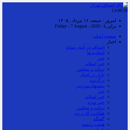
13:08:51
امروز : جمعه, ۱۶ مرداد , ۱۴۰۵
برابر با : Friday - 7 August - 2026
صفحه اصلی
اخبار
اصناف در آینه رسانه
اتحادیه ها
خبر
خبر اسلايد
دولت و مجلس
بازار در اخبار
برگزیده
پیشنهاد سردبیر
خبر
خبر اسلايد
خبر ویژه
دولت و مجلس
فعالیت کاربردی
گفتگو
هیئت رئیسه
یادداشت