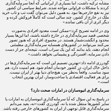
مشابه ترکیه داشت، اما بسیاری از ایرانیانی که آنجا سرمایه‌گذاری
کردند با مشکلات فراوانی مواجه شدند. شرایط سیاسی آن کشور
نیز به نفع خارجی‌ها نبود. به همین دلیل می‌توان گفت تب و تاب خرید
ملک در خارج از کشور، چند سالی است که کاملاً فروکش کرده و
دیگر اثری از آن باقی نمانده.»
وی در ادامه تصریح کرد:«ممکن است معدود افرادی به‌صورت
شخصی قصد سرمایه‌گذاری در خارج داشته باشند، اما این‌ها بسیار
محدود و انگشت‌شمار هستند. در مجموع، افرادی که هنوز تصور
می‌کنند می‌توانند در کشورهای همسایه سرمایه‌گذاری مطمئنی
انجام دهند، باید بدانند که این یک سراب است، نتیجه‌ای جز از دست
دادن سرمایه، افسردگی و پشیمانی نخواهد داشت.»
گودرزی ادامه داد:«بهترین تصمیم این است که سرمایه‌گذاری‌ها در
داخل خاک ایران، در کشور خودمان انجام شود. هم امنیت دارد، هم
سود مناسب. واقعاً به‌نظر من، هیچ‌جای دنیا بهتر از ایران نیست.
برای هر فعالیت اقتصادی یا ساخت‌وساز، ایران بهترین انتخاب
است.»
سرمایه‌گذاری انبوه‌سازان در امارات صحت دارد؟
در پاسخ به این سؤال که آیا سرمایه‌گذاری انبوه‌سازان به امارات یا
سایر کشورها منتقل شده یا نه، گودرزی گفت:«نه، بعید می‌دانم
سرمایه‌گذاری قابل توجهی از ایران به کشورهای خارجی رفته باشد.